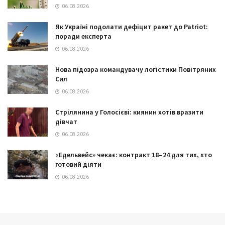
06.08.2026
Як Україні подолати дефіцит ракет до Patriot:
поради експерта
06.08.2026
Нова підозра командувачу логістики Повітряних
Сил
06.08.2026
Стрілянина у Голосієві: киянин хотів вразити
дівчат
06.08.2026
«Едельвейс» чекає: контракт 18–24 для тих, хто
готовий діяти
06.08.2026