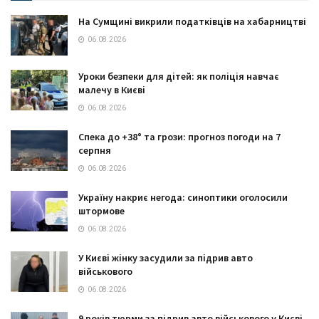
На Сумщині викрили податківців на хабарництві
06.08.2026
Уроки безпеки для дітей: як поліція навчає
малечу в Києві
06.08.2026
Спека до +38° та грози: прогноз погоди на 7
серпня
06.08.2026
Україну накриє негода: синоптики оголосили
штормове
06.08.2026
У Києві жінку засудили за підрив авто
військового
06.08.2026
9 років тюрми за підрив авто військового у Києві