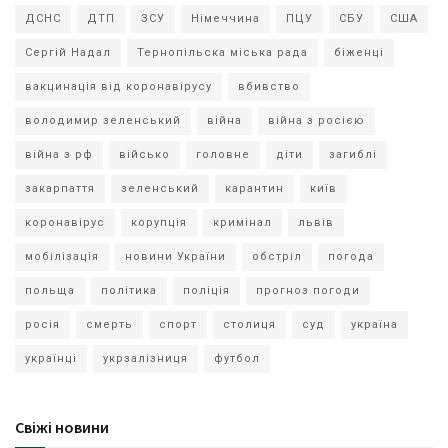
ДСНС
ДТП
ЗСУ
Німеччина
ПЦУ
СБУ
США
Сергій Надал
Тернопільска міська рада
біженці
вакцинація від коронавірусу
вбивство
володимир зеленський
війна
війна з росією
війна з рф
військо
головне
діти
загиблі
закарпаття
зеленський
карантин
київ
коронавірус
корупція
кримінал
львів
мобілізація
новини України
обстріл
погода
польща
політика
поліція
прогноз погоди
росія
смерть
спорт
столиця
суд
україна
українці
укрзалізниця
футбол
Свіжі новини