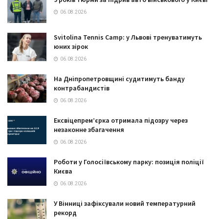
06.08.2026
Svitolina Tennis Camp: у Львові тренуватимуть
юних зірок
06.08.2026
На Дніпропетровщині судитимуть банду
контрабандистів
06.08.2026
Ексвіцепрем’єрка отримала підозру через
незаконне збагачення
06.08.2026
Роботи у Голосіївському парку: позиція поліції
Києва
06.08.2026
У Вінниці зафіксували новий температурний
рекорд