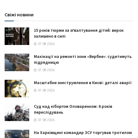
Свіжі новини
15 років тюрми за зґвалтування дітей: вирок
залишено в силі
07.08.2026
Махінації на ремонті зони «Вербне»: судитимуть
підрядницю
07.08.2026
Масштабне знеструмлення в Києві: деталі аварії
07.08.2026
Суд над кіборгом Оловаренком: 6 років
переслідувань
07.08.2026
На Харківщині командир ЗСУ торгував тротилом