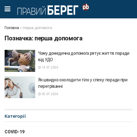
Головна
»
перша допомога
Позначка:
перша допомога
Чому домедична допомога рятує життя: поради
від УДО
14.07.2026
Як швидко охолодити тіло у спеку: поради при
перегріванні
05.07.2026
Категорії
COVID-19