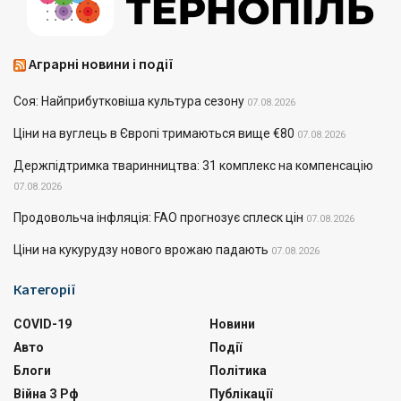
Аграрні новини і події
Соя: Найприбутковіша культура сезону
07.08.2026
Ціни на вуглець в Європі тримаються вище €80
07.08.2026
Держпідтримка тваринництва: 31 комплекс на компенсацію
07.08.2026
Продовольча інфляція: FAO прогнозує сплеск цін
07.08.2026
Ціни на кукурудзу нового врожаю падають
07.08.2026
Категорії
COVID-19
Новини
Авто
Події
Блоги
Політика
Війна З Рф
Публікації