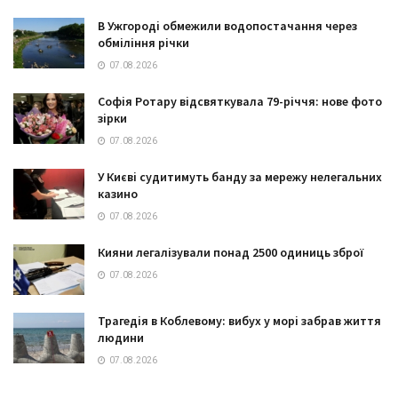
В Ужгороді обмежили водопостачання через
обміління річки
07.08.2026
Софія Ротару відсвяткувала 79-річчя: нове фото
зірки
07.08.2026
У Києві судитимуть банду за мережу нелегальних
казино
07.08.2026
Кияни легалізували понад 2500 одиниць зброї
07.08.2026
Трагедія в Коблевому: вибух у морі забрав життя
людини
07.08.2026