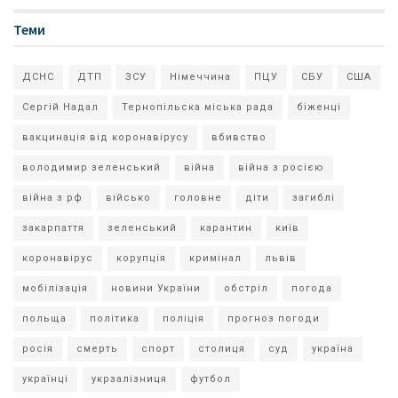
Теми
ДСНС
ДТП
ЗСУ
Німеччина
ПЦУ
СБУ
США
Сергій Надал
Тернопільска міська рада
біженці
вакцинація від коронавірусу
вбивство
володимир зеленський
війна
війна з росією
війна з рф
військо
головне
діти
загиблі
закарпаття
зеленський
карантин
київ
коронавірус
корупція
кримінал
львів
мобілізація
новини України
обстріл
погода
польща
політика
поліція
прогноз погоди
росія
смерть
спорт
столиця
суд
україна
українці
укрзалізниця
футбол