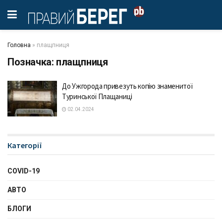
Головна
»
плащпниця
Позначка:
плащпниця
До Ужгорода привезуть копію знаменитої
Туринської Плащаниці
02.04.2024
Категорії
COVID-19
АВТО
БЛОГИ