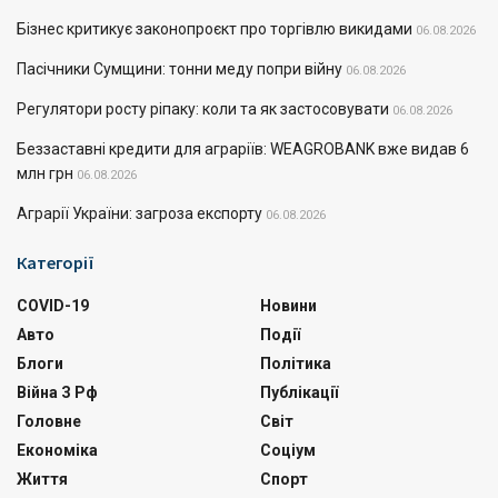
Бізнес критикує законопроєкт про торгівлю викидами
06.08.2026
Пасічники Сумщини: тонни меду попри війну
06.08.2026
Регулятори росту ріпаку: коли та як застосовувати
06.08.2026
Беззаставні кредити для аграріїв: WEAGROBANK вже видав 6
млн грн
06.08.2026
Аграрії України: загроза експорту
06.08.2026
Категорії
COVID-19
Новини
Авто
Події
Блоги
Політика
Війна З Рф
Публікації
Головне
Світ
Економіка
Соціум
Життя
Спорт