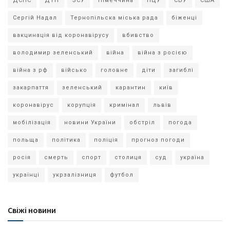
ДСНС
ДТП
ЗСУ
Німеччина
ПЦУ
СБУ
США
Сергій Надал
Тернопільска міська рада
біженці
вакцинація від коронавірусу
вбивство
володимир зеленський
війна
війна з росією
війна з рф
військо
головне
діти
загиблі
закарпаття
зеленський
карантин
київ
коронавірус
корупція
кримінал
львів
мобілізація
новини України
обстріл
погода
польща
політика
поліція
прогноз погоди
росія
смерть
спорт
столиця
суд
україна
українці
укрзалізниця
футбол
Свіжі новини