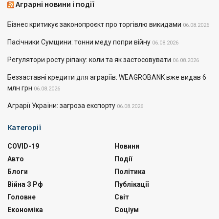
Аграрні новини і події
Бізнес критикує законопроєкт про торгівлю викидами
06.08.2026
Пасічники Сумщини: тонни меду попри війну
06.08.2026
Регулятори росту ріпаку: коли та як застосовувати
06.08.2026
Беззаставні кредити для аграріїв: WEAGROBANK вже видав 6
млн грн
06.08.2026
Аграрії України: загроза експорту
06.08.2026
Категорії
COVID-19
Новини
Авто
Події
Блоги
Політика
Війна З Рф
Публікації
Головне
Світ
Економіка
Соціум