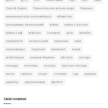
ДСНС
ДТП
ЗСУ
Німеччина
ПЦУ
СБУ
США
Сергій Надал
Тернопільска міська рада
біженці
вакцинація від коронавірусу
вбивство
володимир зеленський
війна
війна з росією
війна з рф
військо
головне
діти
загиблі
закарпаття
зеленський
карантин
київ
коронавірус
корупція
кримінал
львів
мобілізація
новини України
обстріл
погода
польща
політика
поліція
прогноз погоди
росія
смерть
спорт
столиця
суд
україна
українці
укрзалізниця
футбол
Свіжі новини