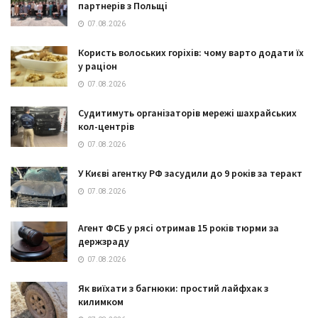
партнерів з Польщі
07.08.2026
Користь волоських горіхів: чому варто додати їх
у раціон
07.08.2026
Судитимуть організаторів мережі шахрайських
кол-центрів
07.08.2026
У Києві агентку РФ засудили до 9 років за теракт
07.08.2026
Агент ФСБ у рясі отримав 15 років тюрми за
держзраду
07.08.2026
Як виїхати з багнюки: простий лайфхак з
килимком