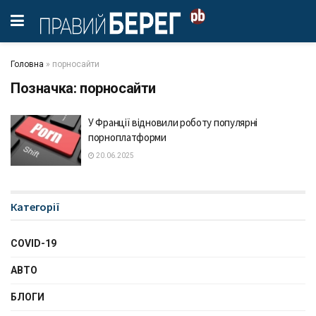
Головна
»
порносайти
Позначка:
порносайти
У Франції відновили роботу популярні
порноплатформи
20.06.2025
Категорії
COVID-19
АВТО
БЛОГИ