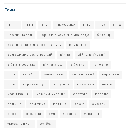
Теми
ДСНС
ДТП
ЗСУ
Німеччина
ПЦУ
СБУ
США
Сергій Надал
Тернопільска міська рада
біженці
вакцинація від коронавірусу
вбивство
володимир зеленський
війна
війна в Україні
війна з росією
війна з рф
військо
головне
діти
загиблі
закарпаття
зеленський
карантин
київ
коронавірус
корупція
кримінал
львів
мобілізація
новини України
обстріл
погода
польща
політика
поліція
росія
смерть
спорт
столиця
суд
україна
українці
укрзалізниця
футбол