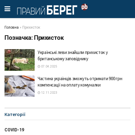
Головна
»
Прихисток
Позначка:
Прихисток
Українські леви знайшли прихисток у
британському заповіднику
07.04.2025
Частина українців зможуть отримати 900 грн
компенсації на оплату комуналки
12.11.2023
Категорії
COVID-19