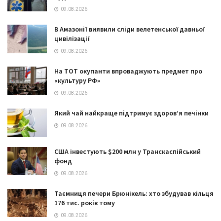
09.08.2026
В Амазонії виявили сліди велетенської давньої
цивілізації
09.08.2026
На ТОТ окупанти впроваджують предмет про
«культуру РФ»
09.08.2026
Який чай найкраще підтримує здоров’я печінки
09.08.2026
США інвестують $200 млн у Транскаспійський
фонд
09.08.2026
Таємниця печери Брюнікель: хто збудував кільця
176 тис. років тому
09.08.2026