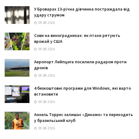
У Броварах 13-річна дівчинка постраждала від
удару струмом
09.08.2026
Сови на виноградниках: як птахи рятують
врожай у США
09.08.2026
Аеропорт Лейпцига посилили радаром проти
дронів
09.08.2026
4 безкоштовні програми для Windows, які варто
встановити
09.08.2026
Анхель Торрес залишає «Динамо» та переходить
у бразильський клуб
09.08.2026