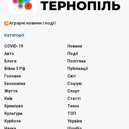
Аграрні новини і події
Категорії
COVID-19
Новини
Авто
Події
Блоги
Політика
Війна З Рф
Публікації
Головне
Світ
Економіка
Соціум
Життя
Спорт
Київ
Статті
Кримінал
Техно
Культура
ТОП
Курйози
Україна
Наука
Шоубіз