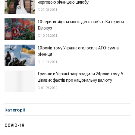
черговою річницею шлюбу
29.08.2024
10 червня відзначають день пам’яті Катерини
Білокур
10.06.2024
10 років тому Україна оголосила АТО: сумна
річниця
14.04.2024
Гривню в Україні запровадили 24 роки тому: 5
цікавих фактів про національну валюту
01.09.2020
Категорії
COVID-19