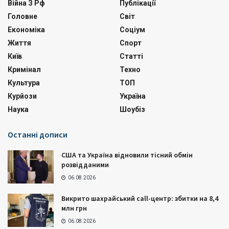
Війна З Рф
Публікації
Головне
Світ
Економіка
Соціум
Життя
Спорт
Київ
Статті
Кримінал
Техно
Культура
ТОП
Курйози
Україна
Наука
Шоубіз
Останні дописи
США та Україна відновили тісний обмін
розвідданими
06.08.2026
Викрито шахрайський call-центр: збитки на 8,4
млн грн
06.08.2026