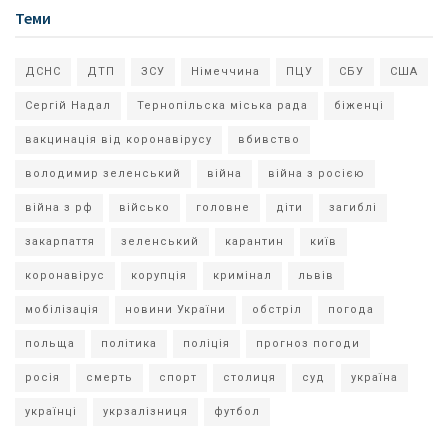
Теми
ДСНС
ДТП
ЗСУ
Німеччина
ПЦУ
СБУ
США
Сергій Надал
Тернопільска міська рада
біженці
вакцинація від коронавірусу
вбивство
володимир зеленський
війна
війна з росією
війна з рф
військо
головне
діти
загиблі
закарпаття
зеленський
карантин
київ
коронавірус
корупція
кримінал
львів
мобілізація
новини України
обстріл
погода
польща
політика
поліція
прогноз погоди
росія
смерть
спорт
столиця
суд
україна
українці
укрзалізниця
футбол