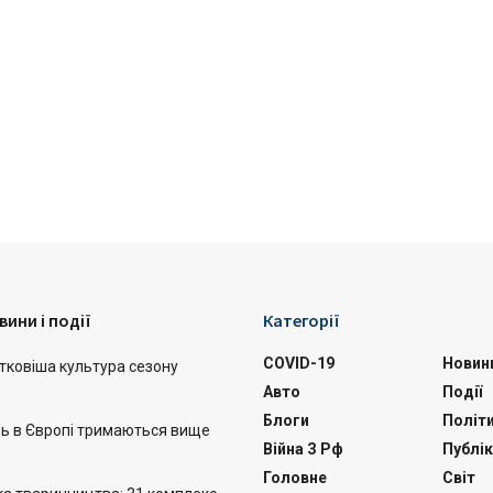
вини і події
Категорії
COVID-19
Новин
тковіша культура сезону
Авто
Події
Блоги
Політ
ць в Європі тримаються вище
Війна З Рф
Публік
Головне
Світ