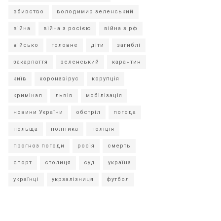
вбивство
володимир зеленський
війна
війна з росією
війна з рф
військо
головне
діти
загиблі
закарпаття
зеленський
карантин
київ
коронавірус
корупція
кримінал
львів
мобілізація
новини України
обстріл
погода
польща
політика
поліція
прогноз погоди
росія
смерть
спорт
столиця
суд
україна
українці
укрзалізниця
футбол