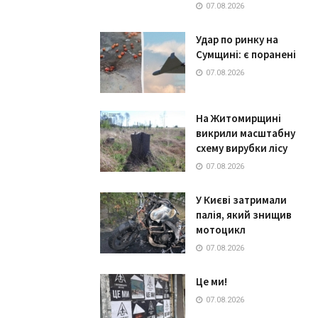
07.08.2026
Удар по ринку на
Сумщині: є поранені
07.08.2026
На Житомирщині
викрили масштабну
схему вирубки лісу
07.08.2026
У Києві затримали
палія, який знищив
мотоцикл
07.08.2026
Це ми!
07.08.2026