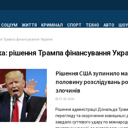
СОЦІУМ
ЖИТТЯ
КРИМІНАЛ
СПОРТ
ТЕХНО
АВТО
ШОУ
ня Трампа фінансування України
ка:
рішення Трампа фінансування Укра
Рішення США зупинило м
половину розслідувань ро
злочинів
01.06.2026
Рішення адміністрації Дональда Тра
перегляду та скорочення зовнішньої
завдало суттєвого удару по міжнародн