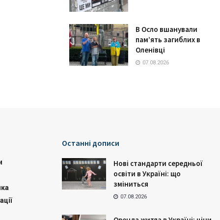
В Осло вшанували
пам’ять загиблих в
Оленівці
07.08.2026
Останні дописи
и
Нові стандарти середньої
освіти в Україні: що
зміниться
ика
07.08.2026
ації
Оренда житла в Україні: ціни