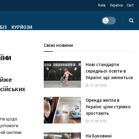
Київ
Україна
Світ
БІЗ
КУРЙОЗИ
Свіжі новини
їни
Нові стандарти
середньої освіти в
Україні: що зміниться
айже
07.08.2026
сійських
Оренда житла в
Україні: ціни стрімко
зростають
мпа щодо
07.08.2026
 допомоги
ій системі
На Буковині