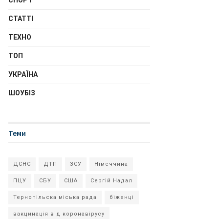
СПОРТ
СТАТТІ
ТЕХНО
ТОП
УКРАЇНА
ШОУБІЗ
Теми
ДСНС
ДТП
ЗСУ
Німеччина
ПЦУ
СБУ
США
Сергій Надал
Тернопільска міська рада
біженці
вакцинація від коронавірусу