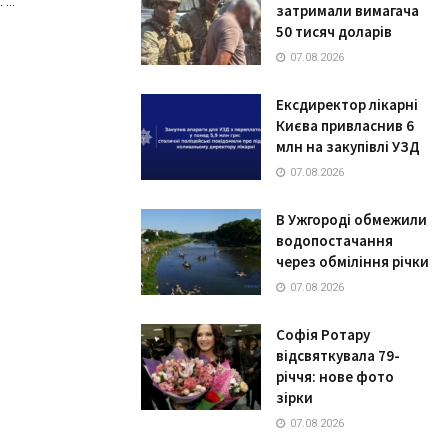
...
затримали вимагача
50 тисяч доларів
07.08.2026
Ексдиректор лікарні
Києва привласнив 6
млн на закупівлі УЗД
07.08.2026
В Ужгороді обмежили
водопостачання
через обміління річки
07.08.2026
Софія Ротару
відсвяткувала 79-
річчя: нове фото
зірки
07.08.2026