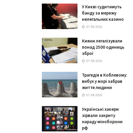
У Києві судитимуть
банду за мережу
нелегальних казино
07.08.2026
Кияни легалізували
понад 2500 одиниць
зброї
07.08.2026
Трагедія в Коблевому:
вибух у морі забрав
життя людини
07.08.2026
Українські хакери
зірвали закриту
нараду міноборони
рф