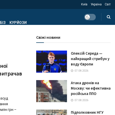
Київ
Україна
Світ
БІЗ
КУРЙОЗИ
Свіжі новини
Олексій Середа —
найкращий стрибун у
воду Європи
ної
07.08.2026
 витрачав
Атака дронів на
Москву: чи ефективна
російська ППО
озсуд
07.08.2026
тання
 млн грн –
Підполковник НГУ