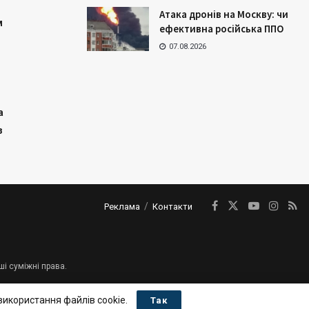
Атака дронів на Москву: чи
м
ефективна російська ППО
07.08.2026
а
з
Реклама
Контакти
ші суміжні права.
використання файлів cookie.
Так