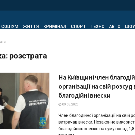
СОЦІУМ
ЖИТТЯ
КРИМІНАЛ
СПОРТ
ТЕХНО
АВТО
ШОУ
рата
ка:
розстрата
На Київщині член благодій
організації на свій розсуд
благодійні внески
09.08.2025
Член благодійної організації на свій р
витрачав внески. Незаконне викорис
благодійних внесків на суму понад 1,8