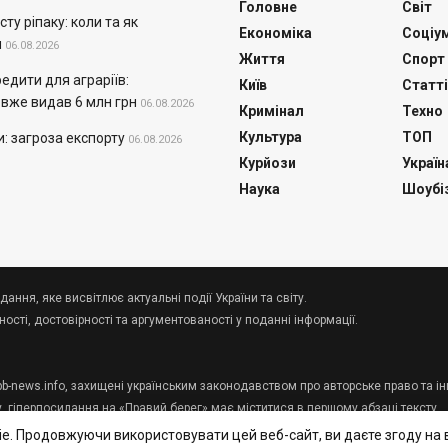
Головне
Світ
ту ріпаку: коли та як
Економіка
Соціу
и
06.08.2026
Життя
Спорт
едити для аграріїв:
Київ
Статті
же видав 6 млн грн
06.08.2026
Кримінал
Техно
Культура
ТОП
и: загроза експорту
06.08.2026
Курйози
Україн
Наука
Шоубі
дання, яке висвітлює актуальні події України та світу.
сті, достовірності та аргументованості у поданні інформації.
 pb-news.info, захищені українським законодавством про авторське право та ін
у, гіперпосилання на «Правий берег» має міститися в першому абзаці тексту.
e. Продовжуючи використовувати цей веб-сайт, ви даєте згоду на 