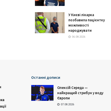
У Києві лікарка
позбавила пацієнтку
можливості
народжувати
06.08.2026
Останні дописи
и
Олексій Середа —
найкращий стрибун у воду
Європи
ика
07.08.2026
ації