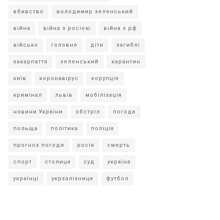
вбивство
володимир зеленський
війна
війна з росією
війна з рф
військо
головне
діти
загиблі
закарпаття
зеленський
карантин
київ
коронавірус
корупція
кримінал
львів
мобілізація
новини України
обстріл
погода
польща
політика
поліція
прогноз погоди
росія
смерть
спорт
столиця
суд
україна
українці
укрзалізниця
футбол