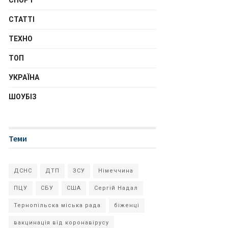
СПОРТ
СТАТТІ
ТЕХНО
ТОП
УКРАЇНА
ШОУБІЗ
Теми
ДСНС
ДТП
ЗСУ
Німеччина
ПЦУ
СБУ
США
Сергій Надал
Тернопільска міська рада
біженці
вакцинація від коронавірусу