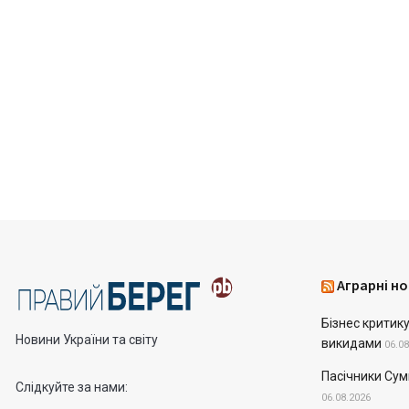
Аграрні но
Бізнес критик
Новини України та світу
викидами
06.08
Пасічники Сум
Слідкуйте за нами:
06.08.2026