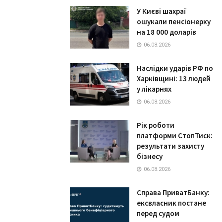
У Києві шахраї
ошукали пенсіонерку
на 18 000 доларів
06.08.2026
Наслідки ударів РФ по
Харківщині: 13 людей
у лікарнях
06.08.2026
Рік роботи
платформи СтопТиск:
результати захисту
бізнесу
06.08.2026
Справа ПриватБанку:
ексвласник постане
перед судом