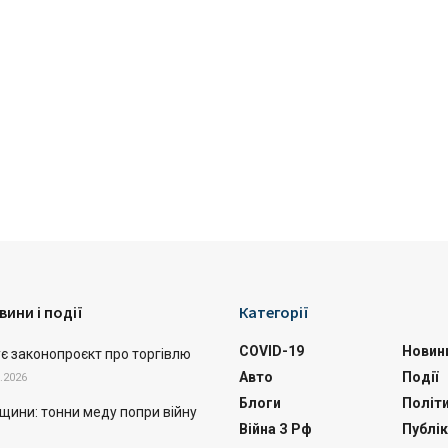
вини і події
Категорії
COVID-19
Новин
ує законопроєкт про торгівлю
Авто
Події
.2026
Блоги
Політ
щини: тонни меду попри війну
Війна З Рф
Публік