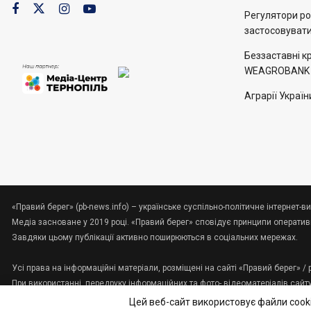
Регулятори рос
застосовуват
Беззаставні кр
WEAGROBANK в
Аграрії Україн
«Правий берег» (pb-news.info) – українське суспільно-політичне інтернет-ви
Медіа засноване у 2019 році. «Правий берег» сповідує принципи оперативно
Завдяки цьому публікації активно поширюються в соціальних мережах.
Усі права на інформаційні матеріали, розміщені на сайті «Правий берег» /
При використанні, передруку інформаційних та фото-,відеоматеріалів сайт
Зв'яжіться з нами:
tenews.te.ua@gmail.com
Цей веб-сайт використовує файли cooki