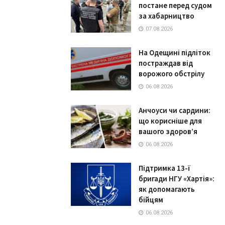
постане перед судом
за хабарництво
07.08.2026
На Одещині підліток
постраждав від
ворожого обстрілу
06.08.2026
Анчоуси чи сардини:
що корисніше для
вашого здоров’я
06.08.2026
Підтримка 13-ї
бригади НГУ «Хартія»:
як допомагають
бійцям
06.08.2026