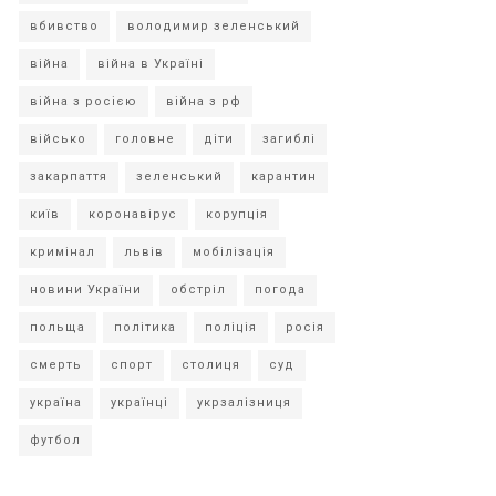
вбивство
володимир зеленський
війна
війна в Україні
війна з росією
війна з рф
військо
головне
діти
загиблі
закарпаття
зеленський
карантин
київ
коронавірус
корупція
кримінал
львів
мобілізація
новини України
обстріл
погода
польща
політика
поліція
росія
смерть
спорт
столиця
суд
україна
українці
укрзалізниця
футбол