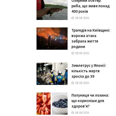
Озерний осетер:
риба, що живе понад
400 років
08.08.2026
Трагедія на Київщині:
ворожа атака
забрала життя
родини
08.08.2026
Землетрус у Японії:
кількість жертв
зросла до 39
08.08.2026
Полуниця чи лохина:
що корисніше для
здоров’я?
08.08.2026