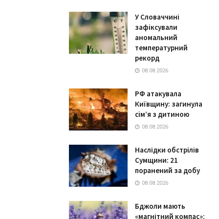
У Словаччині
зафіксували
аномальний
температурний
рекорд
08.08.2026
РФ атакувала
Київщину: загинула
сім’я з дитиною
08.08.2026
Наслідки обстрілів
Сумщини: 21
поранений за добу
08.08.2026
Бджоли мають
«магнітний компас»: