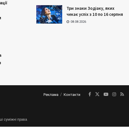
ації
Три знаки Зодіаку, яких
чекає успіх з 10 по 16 серпня
м
08.08.2026
а
з
Реклама
Контакти
ші суміжні права.