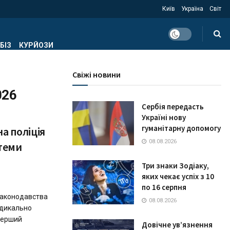
Київ
Україна
Світ
БІЗ
КУРЙОЗИ
Свіжі новини
026
Сербія передасть
Україні нову
гуманітарну допомогу
на поліція
08.08.2026
стеми
Три знаки Зодіаку,
яких чекає успіх з 10
по 16 серпня
 законодавства
08.08.2026
адикально
 Перший
Довічне ув’язнення