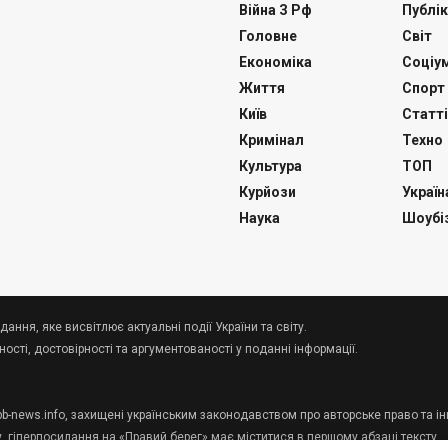
Війна З Рф
Публік
Головне
Світ
Економіка
Соціу
Життя
Спорт
Київ
Статті
Кримінал
Техно
Культура
ТОП
Курйози
Україн
Наука
Шоубі
дання, яке висвітлює актуальні події України та світу.
сті, достовірності та аргументованості у поданні інформації.
 pb-news.info, захищені українським законодавством про авторське право та ін
у, гіперпосилання на «Правий берег» має міститися в першому абзаці тексту.