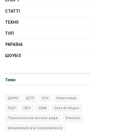
СПОРТ
СТАТТІ
ТЕХНО
ТОП
УКРАЇНА
ШОУБІЗ
Теми
ДСНС
ДТП
ЗСУ
Німеччина
ПЦУ
СБУ
США
Сергій Надал
Тернопільска міська рада
біженці
вакцинація від коронавірусу