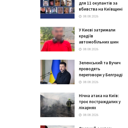
для 11 окупантів за
вбивства на Київщині
08.08.2026
У Києві затримали
крадіїв
автомобільних шин
08.08.2026
Зеленський та Вучич
проводять
переговори у Белграді
08.08.2026
Нічна атака на Київ:
троє постраждалих у
лікарнях
08.08.2026