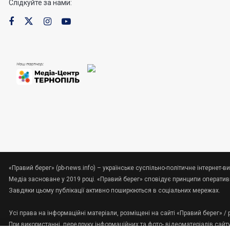
Слідкуйте за нами:
«Правий берег» (pb-news.info) – українське суспільно-політичне інтернет-ви
Медіа засноване у 2019 році. «Правий берег» сповідує принципи оперативно
Завдяки цьому публікації активно поширюються в соціальних мережах.
Усі права на інформаційні матеріали, розміщені на сайті «Правий берег» /
При використанні, передруку інформаційних та фото-,відеоматеріалів сайт