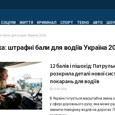
СОЦІУМ
ЖИТТЯ
КРИМІНАЛ
СПОРТ
ТЕХНО
АВТО
ШОУ
і бали для водіїв Україна 2026
ка:
штрафні бали для водіїв Україна 2
12 балів і пішохід: Патруль
розкрила деталі нової си
покарань для водіїв
10.05.2026
В Україні готується масштабна зміна
у сфері дорожнього руху, яка може р
змінити поведінку водіїв на дорогах.