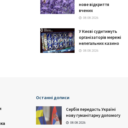
нове відкриття
вчених
08.08.2026
У Києві судитимуть
організаторів мережі
нелегальних казино
08.08.2026
Останні дописи
и
Сербія передасть Україні
нову гуманітарну допомогу
08.08.2026
ика