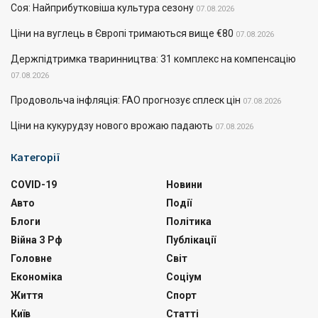
Соя: Найприбутковіша культура сезону
07.08.2026
Ціни на вуглець в Європі тримаються вище €80
07.08.2026
Держпідтримка тваринництва: 31 комплекс на компенсацію
07.08.2026
Продовольча інфляція: FAO прогнозує сплеск цін
07.08.2026
Ціни на кукурудзу нового врожаю падають
07.08.2026
Категорії
COVID-19
Новини
Авто
Події
Блоги
Політика
Війна З Рф
Публікації
Головне
Світ
Економіка
Соціум
Життя
Спорт
Київ
Статті