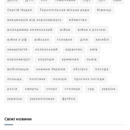
ДСНС
ДТП
ЗСУ
Німеччина
ПЦУ
СБУ
США
Сергій Надал
Тернопільска міська рада
біженці
вакцинація від коронавірусу
вбивство
володимир зеленський
війна
війна з росією
війна з рф
військо
головне
діти
загиблі
закарпаття
зеленський
карантин
київ
коронавірус
корупція
кримінал
львів
мобілізація
новини України
обстріл
погода
польща
політика
поліція
прогноз погоди
росія
смерть
спорт
столиця
суд
україна
українці
укрзалізниця
футбол
Свіжі новини