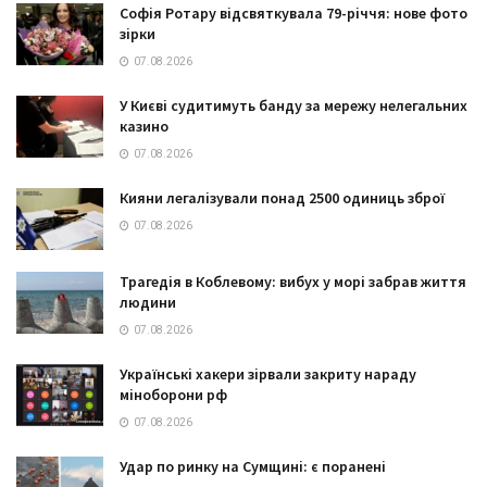
Софія Ротару відсвяткувала 79-річчя: нове фото
зірки
07.08.2026
У Києві судитимуть банду за мережу нелегальних
казино
07.08.2026
Кияни легалізували понад 2500 одиниць зброї
07.08.2026
Трагедія в Коблевому: вибух у морі забрав життя
людини
07.08.2026
Українські хакери зірвали закриту нараду
міноборони рф
07.08.2026
Удар по ринку на Сумщині: є поранені