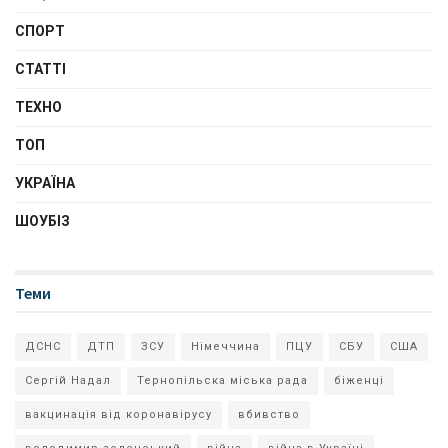
СПОРТ
СТАТТІ
ТЕХНО
ТОП
УКРАЇНА
ШОУБІЗ
Теми
ДСНС
ДТП
ЗСУ
Німеччина
ПЦУ
СБУ
США
Сергій Надал
Тернопільска міська рада
біженці
вакцинація від коронавірусу
вбивство