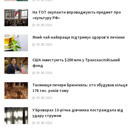
09.08.2026
На ТОТ окупанти впроваджують предмет про
«культуру РФ»
09.08.2026
Який чай найкраще підтримує здоров’я печінки
09.08.2026
США інвестують $200 млн у Транскаспійський
фонд
09.08.2026
Таємниця печери Брюнікель: хто збудував кільця
176 тис. років тому
09.08.2026
У Броварах 13-річна дівчинка постраждала від
удару струмом
09.08.2026