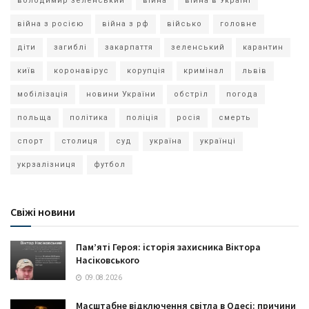
володимир зеленський
війна
війна в Україні
війна з росією
війна з рф
військо
головне
діти
загиблі
закарпаття
зеленський
карантин
київ
коронавірус
корупція
кримінал
львів
мобілізація
новини України
обстріл
погода
польща
політика
поліція
росія
смерть
спорт
столиця
суд
україна
українці
укрзалізниця
футбол
Свіжі новини
Пам’яті Героя: історія захисника Віктора
Насіковського
09.08.2026
Масштабне відключення світла в Одесі: причини