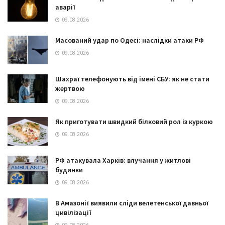
аварії
09.08.2026
Масований удар по Одесі: наслідки атаки РФ
09.08.2026
Шахраї телефонують від імені СБУ: як не стати
жертвою
09.08.2026
Як приготувати швидкий білковий рол із куркою
09.08.2026
РФ атакувала Харків: влучання у житлові
будинки
09.08.2026
В Амазонії виявили сліди велетенської давньої
цивілізації