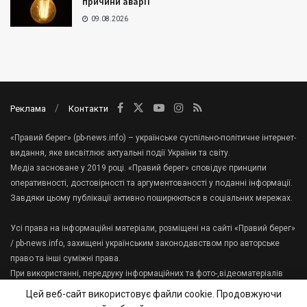
причини аварії
09.08.2026
Реклама
Контакти
«Правий берег» (pb-news.info) – українське суспільно-політичне інтернет-
видання, яке висвітлює актуальні події України та світу.
Медіа засноване у 2019 році. «Правий берег» сповідує принципи
оперативності, достовірності та аргументованості у поданні інформації.
Завдяки цьому публікації активно поширюються в соціальних мережах.
Усі права на інформаційні матеріали, розміщені на сайті «Правий берег»
/ pb-news.info, захищені українським законодавством про авторське
право та інші суміжні права.
При використанні, передруку інформаційних та фото-,відеоматеріалів
сайту, гіперпосилання на «Правий берег» має міститися в першому
Цей веб-сайт використовує файли cookie. Продовжуючи
абзаці тексту.