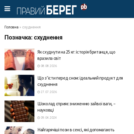
Головна
»
схуднення
Позначка:
схуднення
Як схуднути на 25 кг: історія британця, що
вразила світ
08.08.2026
Що з’їсти перед сном: ідеальний продукт для
схуднення
27.07.2026
Шоколад сприяє зниженню зайвої ваги, –
науковці
09.04.2024
Найгарячіші пози в сексі, які допомагають