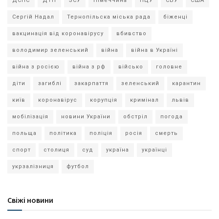
ДСНС
ДТП
ЗСУ
Німеччина
ПЦУ
СБУ
США
Сергій Надал
Тернопільска міська рада
біженці
вакцинація від коронавірусу
вбивство
володимир зеленський
війна
війна в Україні
війна з росією
війна з рф
військо
головне
діти
загиблі
закарпаття
зеленський
карантин
київ
коронавірус
корупція
кримінал
львів
мобілізація
новини України
обстріл
погода
польща
політика
поліція
росія
смерть
спорт
столиця
суд
україна
українці
укрзалізниця
футбол
Свіжі новини