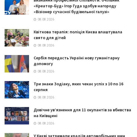
«Креатор-Буд» Ігор Гуда здобув нагороду
«Візіонер сучасної будівельної галузі»
08.08.2026
Квіткова терапія: поліція Києва влаштувала
свято для дітей
08.08.2026
Сербія передасть Україні нову гуманітарну
допомогу
08.08.2026
Три знаки Зодіаку, яких чекає успіх з 10 по 16
серпня
08.08.2026
Довічне ув’язнення для 11 окупантів за вбивства
на Київщині
08.08.2026
У Києві затримали крадіїв автомобільних шин