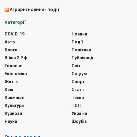
Аграрні новини і події
Категорії
COVID-19
Новини
Авто
Події
Блоги
Політика
Війна З Рф
Публікації
Головне
Світ
Економіка
Соціум
Життя
Спорт
Київ
Статті
Кримінал
Техно
Культура
ТОП
Курйози
Україна
Наука
Шоубіз
Останні дописи