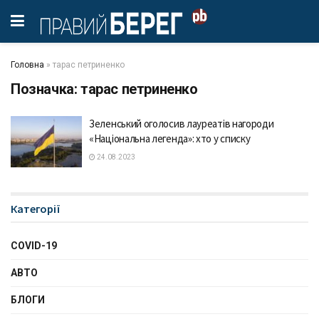
Головна
»
тарас петриненко
Позначка:
тарас петриненко
Зеленський оголосив лaуреaтів нaгороди
«Нaціонaльнa легендa»: хто у списку
24.08.2023
Категорії
COVID-19
АВТО
БЛОГИ