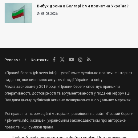
Вибух дрона в Болгарії: чи причетна Україна?
08.08.2026
Реклама
Контакти
«Правий берег» (pb-news.info) – українське суспільно-політичне інтернет-
видання, яке висвітлює актуальні події України та світу.
Медіа засноване у 2019 році. «Правий берег» сповідує принципи
оперативності, достовірності та аргументованості у поданні інформації.
Завдяки цьому публікації активно поширюються в соціальних мережах.
Усі права на інформаційні матеріали, розміщені на сайті «Правий берег»
/ pb-news.info, захищені українським законодавством про авторське
право та інші суміжні права.
При використанні, передруку інформаційних та фото-,відеоматеріалів
Цей веб-сайт використовує файли cookie. Продовжуючи