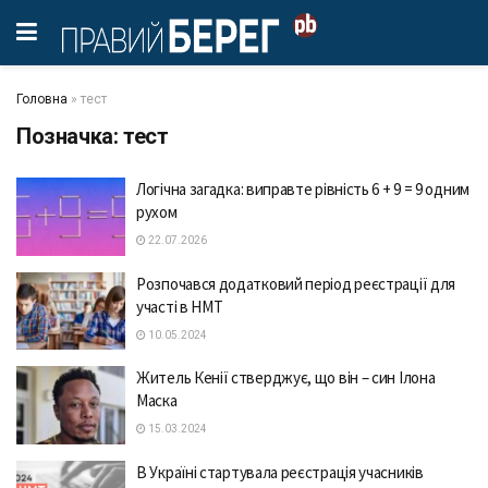
Головна
»
тест
Позначка:
тест
Логічна загадка: виправте рівність 6 + 9 = 9 одним
рухом
22.07.2026
Розпочався додатковий період реєстрації для
участі в НМТ
10.05.2024
Житель Кенії стверджує, що він – син Ілона
Маска
15.03.2024
В Україні стартувала реєстрація учасників