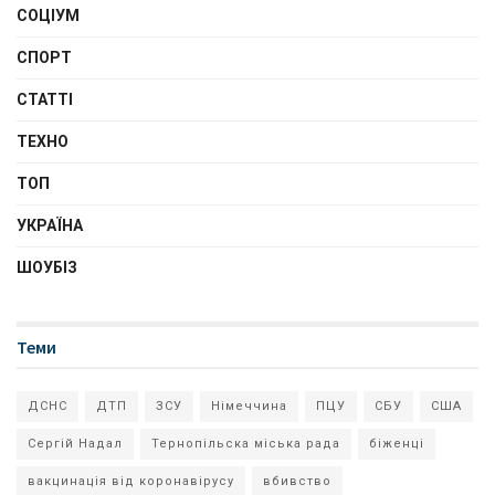
СОЦІУМ
СПОРТ
СТАТТІ
ТЕХНО
ТОП
УКРАЇНА
ШОУБІЗ
Теми
ДСНС
ДТП
ЗСУ
Німеччина
ПЦУ
СБУ
США
Сергій Надал
Тернопільска міська рада
біженці
вакцинація від коронавірусу
вбивство