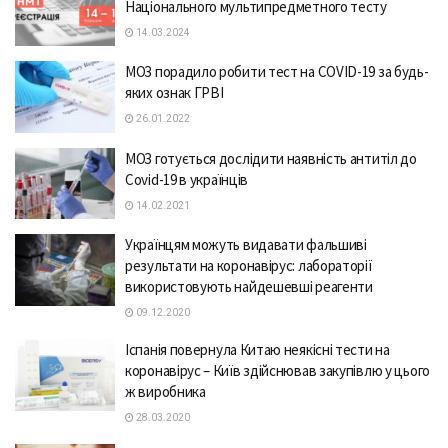
Національного мультипредметного тесту
14.03.2024
МОЗ порадило робити тест на COVID-19 за будь-
яких ознак ГРВІ
26.01.2022
МОЗ готується дослідити наявність антитіл до
Covid-19 в українців
14.02.2021
Українцям можуть видавати фальшиві
результати на коронавірус: лабораторії
використовують найдешевші реагенти
09.12.2020
Іспанія повернула Китаю неякісні тести на
коронавірус – Київ здійснював закупівлю у цього
ж виробника
28.03.2020