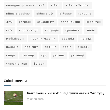
володимир зеленський
війна
війна в Україні
війна з росією
війна з рф
військо
головне
діти
загиблі
закарпаття
зеленський
карантин
київ
коронавірус
корупція
кримінал
львів
мобілізація
новини України
обстріл
погода
польща
політика
поліція
росія
смерть
спорт
столиця
суд
україна
українці
укрзалізниця
футбол
Свіжі новини
Безгольові нічиї в УПЛ: підсумки матчів 2-го туру
08.08.2026