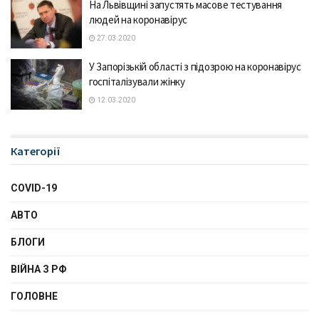
На Львівщині запустять масове тестування
людей на коронавірус
27.03.2020
У Запорізькій області з підозрою на коронавірус
госпіталізували жінку
12.03.2020
Категорії
COVID-19
АВТО
БЛОГИ
ВІЙНА З РФ
ГОЛОВНЕ