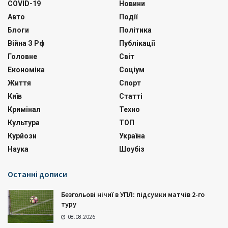
COVID-19
Новини
Авто
Події
Блоги
Політика
Війна З Рф
Публікації
Головне
Світ
Економіка
Соціум
Життя
Спорт
Київ
Статті
Кримінал
Техно
Культура
ТОП
Курйози
Україна
Наука
Шоубіз
Останні дописи
Безгольові нічиї в УПЛ: підсумки матчів 2-го
туру
08.08.2026