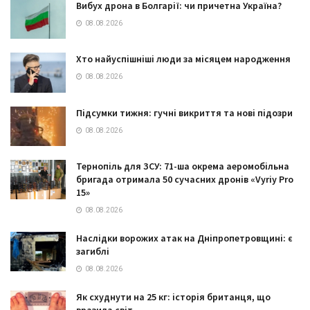
Вибух дрона в Болгарії: чи причетна Україна?
08.08.2026
Хто найуспішніші люди за місяцем народження
08.08.2026
Підсумки тижня: гучні викриття та нові підозри
08.08.2026
Тернопіль для ЗСУ: 71-ша окрема аеромобільна
бригада отримала 50 сучасних дронів «Vyriy Pro
15»
08.08.2026
Наслідки ворожих атак на Дніпропетровщині: є
загиблі
08.08.2026
Як схуднути на 25 кг: історія британця, що
вразила світ