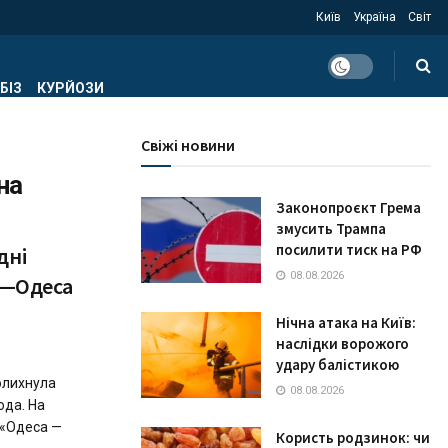
Київ
Україна
Світ
БІЗ
КУРЙОЗИ
Свіжі новини
на
Законопроєкт Грема
змусить Трампа
посилити тиск на РФ
дні
08.08.2026
їв—Одеса
Нічна атака на Київ:
наслідки ворожого
удару балістикою
колихнула
08.08.2026
ода. На
4 «Одеса —
Користь родзинок: чи