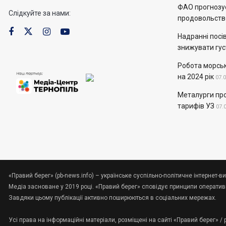
ФАО прогнозує
Слідкуйте за нами:
продовольств
Надранні посів
знижувати гус
Робота морськ
на 2024 рік
07.
Металурги пр
тарифів УЗ
07.
«Правий берег» (pb-news.info) – українське суспільно-політичне інтернет-ви
Медіа засноване у 2019 році. «Правий берег» сповідує принципи оперативно
Завдяки цьому публікації активно поширюються в соціальних мережах.
Усі права на інформаційні матеріали, розміщені на сайті «Правий берег» /