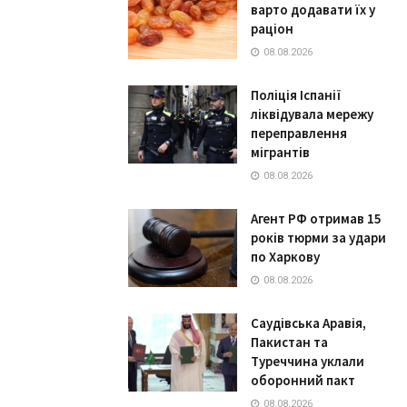
варто додавати їх у
раціон
08.08.2026
Поліція Іспанії
ліквідувала мережу
переправлення
мігрантів
08.08.2026
Агент РФ отримав 15
років тюрми за удари
по Харкову
08.08.2026
Саудівська Аравія,
Пакистан та
Туреччина уклали
оборонний пакт
08.08.2026