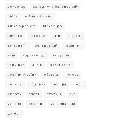
вбивство
володимир зеленський
війна
війна в Україні
війна з росією
війна з рф
військо
головне
діти
загиблі
закарпаття
зеленський
карантин
київ
коронавірус
корупція
кримінал
львів
мобілізація
новини України
обстріл
погода
польща
політика
поліція
росія
смерть
спорт
столиця
суд
україна
українці
укрзалізниця
футбол