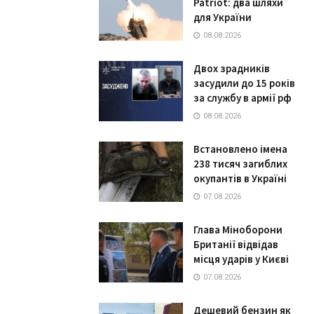
Patriot: два шляхи
для України
08.08.2026
Двох зрадників
засудили до 15 років
за службу в армії рф
08.08.2026
Встановлено імена
238 тисяч загиблих
окупантів в Україні
07.08.2026
Глава Міноборони
Британії відвідав
місця ударів у Києві
07.08.2026
Дешевий бензин як