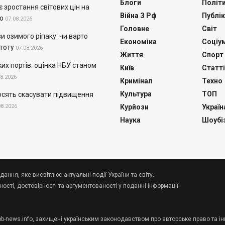
Блоги
Політ
 зростання світових цін на
Війна З Рф
Публік
о
07.08.2026
Головне
Світ
и озимого ріпаку: чи варто
Економіка
Соціу
тоту
07.08.2026
Життя
Спорт
их портів: оцінка НБУ станом
Київ
Статті
08.2026
Кримінал
Техно
Культура
ТОП
осять скасувати підвищення
08.2026
Курйози
Україн
Наука
Шоубі
дання, яке висвітлює актуальні події України та світу.
сті, достовірності та аргументованості у поданні інформації.
 pb-news.info, захищені українським законодавством про авторське право та ін