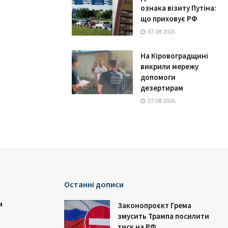
ознака візиту Путіна:
що приховує РФ
07.08.2026
На Кіровоградщині
викрили мережу
допомоги
дезертирам
07.08.2026
Останні дописи
и
Законопроєкт Грема
змусить Трампа посилити
тиск на РФ