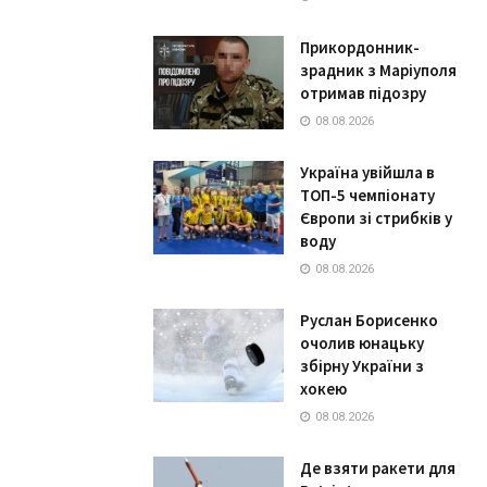
Прикордонник-
зрадник з Маріуполя
отримав підозру
08.08.2026
Україна увійшла в
ТОП-5 чемпіонату
Європи зі стрибків у
воду
08.08.2026
Руслан Борисенко
очолив юнацьку
збірну України з
хокею
08.08.2026
Де взяти ракети для