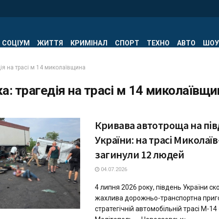
СОЦІУМ
ЖИТТЯ
КРИМІНАЛ
СПОРТ
ТЕХНО
АВТО
ШОУ
ія на трасі м 14 миколаївщина
ка:
трагедія на трасі м 14 миколаївщи
Кривава автотроща на пів
України: на трасі Микола
загинули 12 людей
04.07.2026
4 липня 2026 року, південь України с
жахлива дорожньо-транспортна приг
стратегічній автомобільній трасі М-1