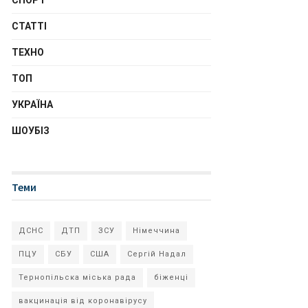
СПОРТ
СТАТТІ
ТЕХНО
ТОП
УКРАЇНА
ШОУБІЗ
Теми
ДСНС
ДТП
ЗСУ
Німеччина
ПЦУ
СБУ
США
Сергій Надал
Тернопільска міська рада
біженці
вакцинація від коронавірусу