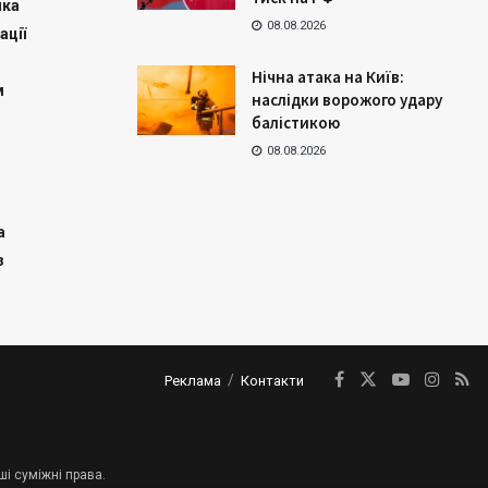
ика
08.08.2026
ації
Нічна атака на Київ:
м
наслідки ворожого удару
балістикою
08.08.2026
а
з
Реклама
Контакти
ші суміжні права.