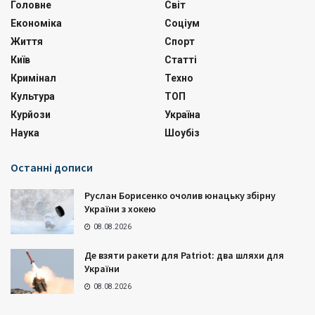
Головне
Світ
Економіка
Соціум
Життя
Спорт
Київ
Статті
Кримінал
Техно
Культура
ТОП
Курйози
Україна
Наука
Шоубіз
Останні дописи
Руслан Борисенко очолив юнацьку збірну
України з хокею
08.08.2026
Де взяти ракети для Patriot: два шляхи для
України
08.08.2026