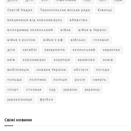
ДСНС
ДТП
ЗСУ
Німеччина
ПЦУ
СБУ
США
Сергій Надал
Тернопільска міська рада
біженці
вакцинація від коронавірусу
вбивство
володимир зеленський
війна
війна в Україні
війна з росією
війна з рф
військо
головне
діти
загиблі
закарпаття
зеленський
карантин
київ
коронавірус
корупція
кримінал
львів
мобілізація
новини України
обстріл
погода
польща
політика
поліція
росія
смерть
спорт
столиця
суд
україна
українці
укрзалізниця
футбол
Свіжі новини