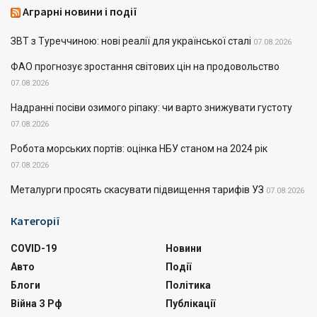
Аграрні новини і події
ЗВТ з Туреччиною: нові реалії для української сталі
07.08.2026
ФАО прогнозує зростання світових цін на продовольство
07.08.2026
Надранні посіви озимого ріпаку: чи варто знижувати густоту
07.08.2026
Робота морських портів: оцінка НБУ станом на 2024 рік
07.08.2026
Металурги просять скасувати підвищення тарифів УЗ
07.08.2026
Категорії
COVID-19
Новини
Авто
Події
Блоги
Політика
Війна З Рф
Публікації