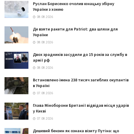
Руслан Борисенко очолив юнацьку збірну
України з хокею
08.08.2026
Де взяти ракети для Patriot: два шляхи для
України
08.08.2026
Двох зрадників засудили до 15 років за службу в
армії рф
08.08.2026
Встановлено імена 238 тисяч загиблих окупантів
в Україні
07.08.2026
Глава Міноборони Британії відвідав місця ударів
у Києві
07.08.2026
Дешевий бензин як ознака візиту Путіна: що