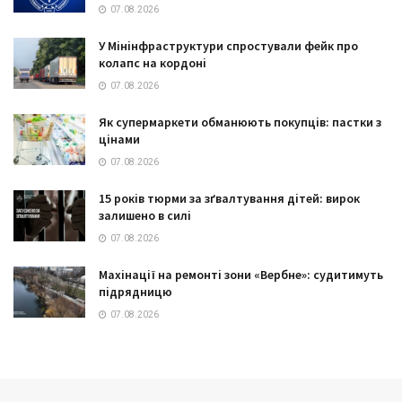
07.08.2026
У Мінінфраструктури спростували фейк про
колапс на кордоні
07.08.2026
Як супермаркети обманюють покупців: пастки з
цінами
07.08.2026
15 років тюрми за зґвалтування дітей: вирок
залишено в силі
07.08.2026
Махінації на ремонті зони «Вербне»: судитимуть
підрядницю
07.08.2026