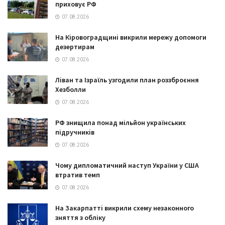
приховує РФ
07.08.2026
На Кіровоградщині викрили мережу допомоги
дезертирам
07.08.2026
Ліван та Ізраїль узгодили план роззброєння
Хезболли
07.08.2026
РФ знищила понад мільйон українських
підручників
07.08.2026
Чому дипломатичний наступ України у США
втратив темп
07.08.2026
На Закарпатті викрили схему незаконного
зняття з обліку