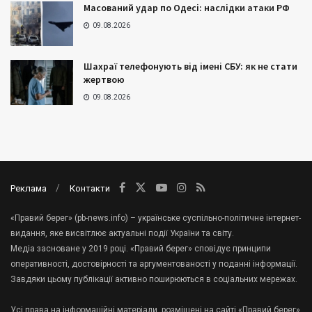
Масований удар по Одесі: наслідки атаки РФ
09.08.2026
Шахраї телефонують від імені СБУ: як не стати
жертвою
09.08.2026
Реклама
Контакти
«Правий берег» (pb-news.info) – українське суспільно-політичне інтернет-
видання, яке висвітлює актуальні події України та світу.
Медіа засноване у 2019 році. «Правий берег» сповідує принципи
оперативності, достовірності та аргументованості у поданні інформації.
Завдяки цьому публікації активно поширюються в соціальних мережах.
Усі права на інформаційні матеріали, розміщені на сайті «Правий берег»