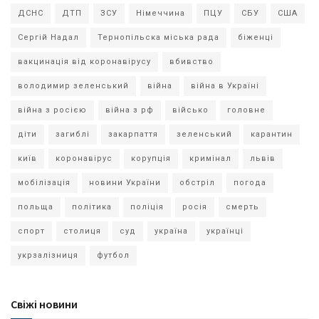
ДСНС
ДТП
ЗСУ
Німеччина
ПЦУ
СБУ
США
Сергій Надал
Тернопільска міська рада
біженці
вакцинація від коронавірусу
вбивство
володимир зеленський
війна
війна в Україні
війна з росією
війна з рф
військо
головне
діти
загиблі
закарпаття
зеленський
карантин
київ
коронавірус
корупція
кримінал
львів
мобілізація
новини України
обстріл
погода
польща
політика
поліція
росія
смерть
спорт
столиця
суд
україна
українці
укрзалізниця
футбол
Свіжі новини