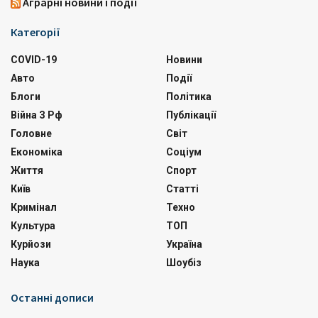
Аграрні новини і події
Категорії
COVID-19
Новини
Авто
Події
Блоги
Політика
Війна З Рф
Публікації
Головне
Світ
Економіка
Соціум
Життя
Спорт
Київ
Статті
Кримінал
Техно
Культура
ТОП
Курйози
Україна
Наука
Шоубіз
Останні дописи