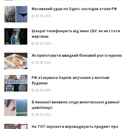
Масований удар по Одесі: наслідки атаки РФ
09.08.2026
Шахраї телефонують від імені СБУ: як не стати
жертвою
09.08.2026
Як приготувати швидкий білковий рол із куркою
09.08.2026
РФ атакувала Харків: влучання у житлові
будинки
09.08.2026
В Амазонії виявили сліди велетенської давньої
цивілізації
09.08.2026
На ТОТ окупанти впроваджують предмет про