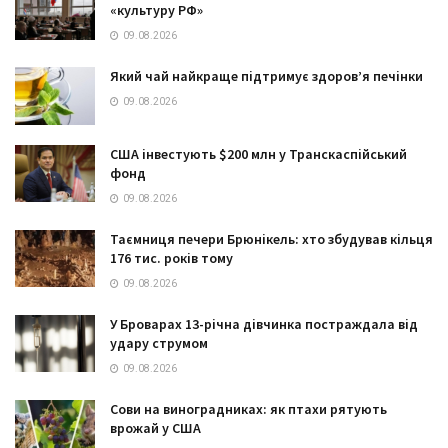
«культуру РФ»
09.08.2026
Який чай найкраще підтримує здоров’я печінки
09.08.2026
США інвестують $200 млн у Транскаспійський
фонд
09.08.2026
Таємниця печери Брюнікель: хто збудував кільця
176 тис. років тому
09.08.2026
У Броварах 13-річна дівчинка постраждала від
удару струмом
09.08.2026
Сови на виноградниках: як птахи рятують
врожай у США