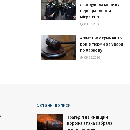
ліквідувала мережу
переправлення
мігрантів
08.08.2026
Агент РФ отримав 15
років тюрми за удари
по Харкову
08.08.2026
Останні дописи
и
Трагедія на Київщині:
ворожа атака забрала
життя родини