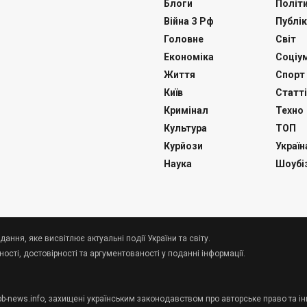
Блоги
Політ
Війна З Рф
Публік
Головне
Світ
Економіка
Соціу
Життя
Спорт
Київ
Статті
Кримінал
Техно
Культура
ТОП
Курйози
Україн
Наука
Шоубі
дання, яке висвітлює актуальні події України та світу.
сті, достовірності та аргументованості у поданні інформації.
 pb-news.info, захищені українським законодавством про авторське право та ін