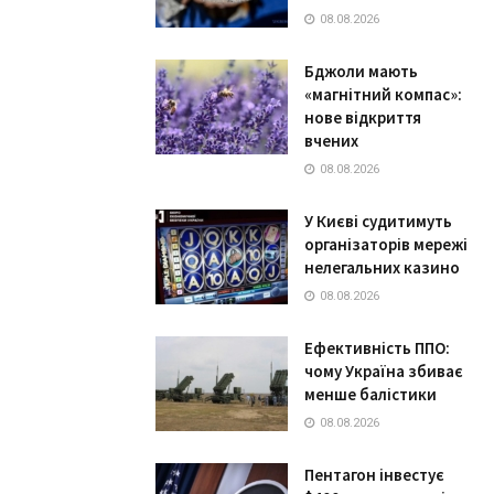
08.08.2026
Бджоли мають
«магнітний компас»:
нове відкриття
вчених
08.08.2026
У Києві судитимуть
організаторів мережі
нелегальних казино
08.08.2026
Ефективність ППО:
чому Україна збиває
менше балістики
08.08.2026
Пентагон інвестує