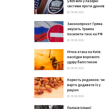
$400 млн у лазерні
системи проти дронів
08.08.2026
Законопроєкт Грема
змусить Трампа
посилити тиск на РФ
08.08.2026
Нічна атака на Київ:
наслідки ворожого
удару балістикою
08.08.2026
Користь родзинок: чи
варто додавати їх у
раціон
08.08.2026
Поліція Іспанії