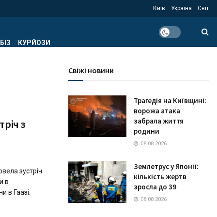
Київ
Україна
Світ
БІЗ
КУРЙОЗИ
Свіжі новини
Трагедія на Київщині:
ворожа атака
забрала життя
тріч з
родини
08.08.2026
Землетрус у Японії:
овела зустріч
кількість жертв
и в
зросла до 39
и в Гаазі.
08.08.2026