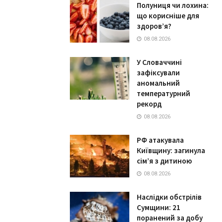
Полуниця чи лохина:
що корисніше для
здоров’я?
08.08.2026
У Словаччині
зафіксували
аномальний
температурний
рекорд
08.08.2026
РФ атакувала
Київщину: загинула
сім’я з дитиною
08.08.2026
Наслідки обстрілів
Сумщини: 21
поранений за добу