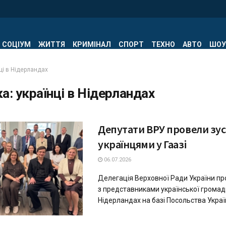
СОЦІУМ
ЖИТТЯ
КРИМІНАЛ
СПОРТ
ТЕХНО
АВТО
ШОУ
ці в Нідерландах
ка:
українці в Нідерландах
Депутати ВРУ провели зус
українцями у Гаазі
06.07.2026
Делегація Верховної Ради України пр
з представниками української громад
Нідерландах на базі Посольства Україн