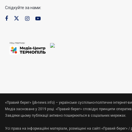
Слідкуйте за нами:
«Правий берег» (pb-news.info) – українське суспільно-політичне інтернет-ви
Медіа засноване у 2019 році. «Правий берег» сповідує принципи оперативно
Завдяки цьому публікації активно поширюються в соціальних мережах.
Усі права на інформаційні матеріали, розміщені на сайті «Правий берег» /