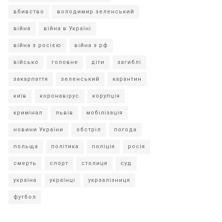
вбивство
володимир зеленський
війна
війна в Україні
війна з росією
війна з рф
військо
головне
діти
загиблі
закарпаття
зеленський
карантин
київ
коронавірус
корупція
кримінал
львів
мобілізація
новини України
обстріл
погода
польща
політика
поліція
росія
смерть
спорт
столиця
суд
україна
українці
укрзалізниця
футбол