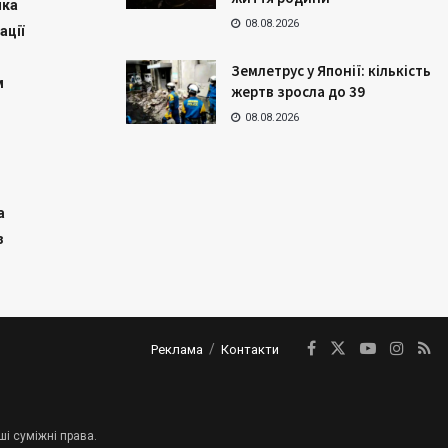
ика
08.08.2026
ації
Землетрус у Японії: кількість
м
жертв зросла до 39
08.08.2026
а
з
Реклама
Контакти
ші суміжні права.