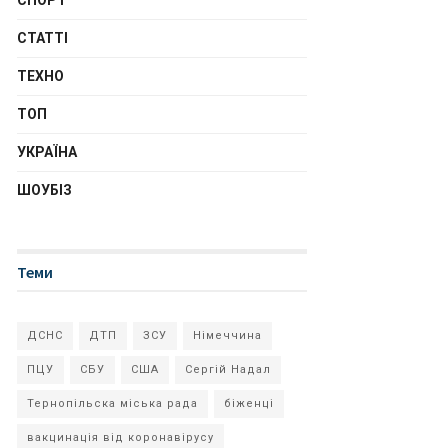
СПОРТ
СТАТТІ
ТЕХНО
ТОП
УКРАЇНА
ШОУБІЗ
Теми
ДСНС
ДТП
ЗСУ
Німеччина
ПЦУ
СБУ
США
Сергій Надал
Тернопільска міська рада
біженці
вакцинація від коронавірусу