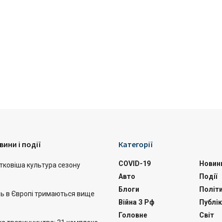
вини і події
Категорії
COVID-19
Новин
тковіша культура сезону
Авто
Події
Блоги
Політ
ць в Європі тримаються вище
Війна З Рф
Публік
Головне
Світ