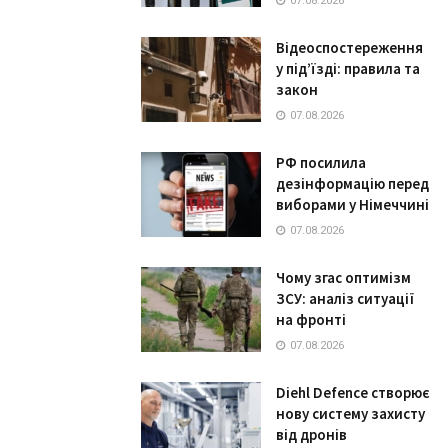
07.08.2026
Відеоспостереження
у під’їзді: правила та
закон
07.08.2026
РФ посилила
дезінформацію перед
виборами у Німеччині
07.08.2026
Чому згас оптимізм
ЗСУ: аналіз ситуації
на фронті
07.08.2026
Diehl Defence створює
нову систему захисту
від дронів