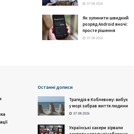
07.08.2026
Як зупинити швидкий
розряд Android вночі:
просте рішення
07.08.2026
Останні дописи
и
Трагедія в Коблевому: вибух
у морі забрав життя людини
07.08.2026
ика
ації
Українські хакери зірвали
закриту нараду міноборони