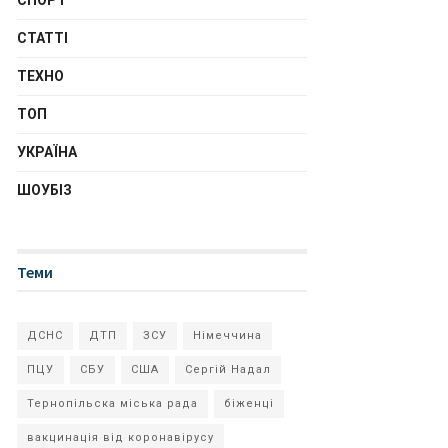
СПОРТ
СТАТТІ
ТЕХНО
ТОП
УКРАЇНА
ШОУБІЗ
Теми
ДСНС
ДТП
ЗСУ
Німеччина
ПЦУ
СБУ
США
Сергій Надал
Тернопільска міська рада
біженці
вакцинація від коронавірусу