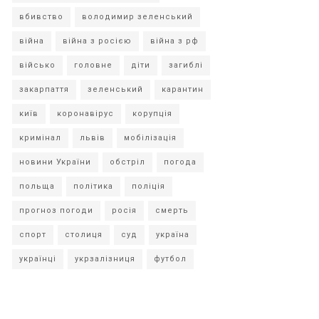
вбивство
володимир зеленський
війна
війна з росією
війна з рф
військо
головне
діти
загиблі
закарпаття
зеленський
карантин
київ
коронавірус
корупція
кримінал
львів
мобілізація
новини України
обстріл
погода
польща
політика
поліція
прогноз погоди
росія
смерть
спорт
столиця
суд
україна
українці
укрзалізниця
футбол