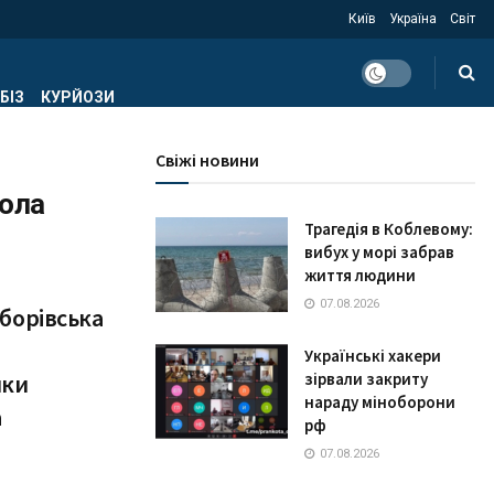
Київ
Україна
Світ
БІЗ
КУРЙОЗИ
Свіжі новини
кола
Трагедія в Коблевому:
вибух у морі забрав
життя людини
07.08.2026
борівська
Українські хакери
яки
зірвали закриту
нараду міноборони
а
рф
07.08.2026