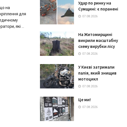
Удар по ринку на
що на
Сумщині: є поранені
кріплення для
07.08.2026
Медичному
тори, які ...
На Житомирщині
викрили масштабну
схему вирубки лісу
07.08.2026
У Києві затримали
палія, який знищив
мотоцикл
07.08.2026
Це ми!
07.08.2026