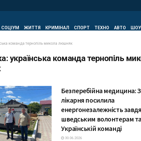
СОЦІУМ
ЖИТТЯ
КРИМІНАЛ
СПОРТ
ТЕХНО
АВТО
ШОУ
нська команда тернопіль микола люшняк
ка:
українська команда тернопіль ми
к
Безперебійна медицина: З
лікарня посилила
енергонезалежність завд
шведським волонтерам т
Українській команді
30.06.2026