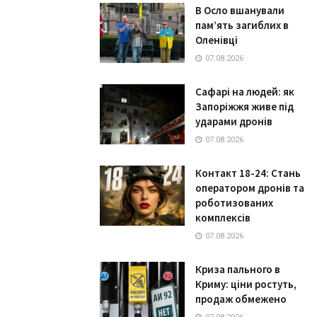
В Осло вшанували
пам’ять загиблих в
Оленівці
07.08.2026
Сафарі на людей: як
Запоріжжя живе під
ударами дронів
07.08.2026
Контакт 18-24: Стань
оператором дронів та
роботизованих
комплексів
07.08.2026
Криза пального в
Криму: ціни ростуть,
продаж обмежено