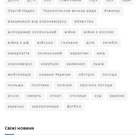
ДСНС
ДТП
ЗСУ
Німеччина
ПЦУ
СБУ
США
Сергій Надал
Тернопільска міська рада
біженці
вакцинація від коронавірусу
вбивство
володимир зеленський
війна
війна з росією
війна з рф
військо
головне
діти
загиблі
закарпаття
зеленський
карантин
київ
коронавірус
корупція
кримінал
львів
мобілізація
новини України
обстріл
погода
польща
політика
поліція
прогноз погоди
росія
смерть
спорт
столиця
суд
україна
українці
укрзалізниця
футбол
Свіжі новини