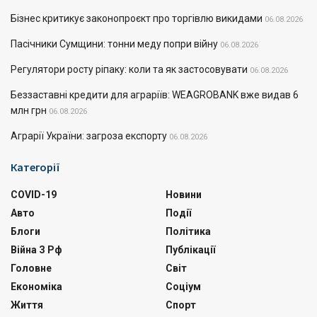
Бізнес критикує законопроєкт про торгівлю викидами
06.08.2026
Пасічники Сумщини: тонни меду попри війну
06.08.2026
Регулятори росту ріпаку: коли та як застосовувати
06.08.2026
Беззаставні кредити для аграріїв: WEAGROBANK вже видав 6
млн грн
06.08.2026
Аграрії України: загроза експорту
06.08.2026
Категорії
COVID-19
Новини
Авто
Події
Блоги
Політика
Війна З Рф
Публікації
Головне
Світ
Економіка
Соціум
Життя
Спорт