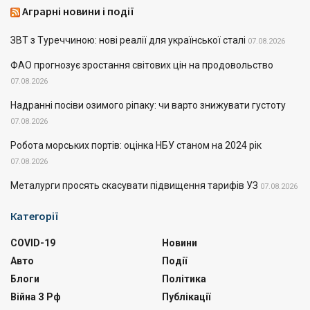
Аграрні новини і події
ЗВТ з Туреччиною: нові реалії для української сталі
07.08.2026
ФАО прогнозує зростання світових цін на продовольство
07.08.2026
Надранні посіви озимого ріпаку: чи варто знижувати густоту
07.08.2026
Робота морських портів: оцінка НБУ станом на 2024 рік
07.08.2026
Металурги просять скасувати підвищення тарифів УЗ
07.08.2026
Категорії
COVID-19
Новини
Авто
Події
Блоги
Політика
Війна З Рф
Публікації