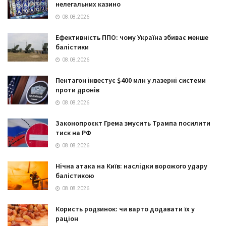
нелегальних казино
08.08.2026
Ефективність ППО: чому Україна збиває менше
балістики
08.08.2026
Пентагон інвестує $400 млн у лазерні системи
проти дронів
08.08.2026
Законопроєкт Грема змусить Трампа посилити
тиск на РФ
08.08.2026
Нічна атака на Київ: наслідки ворожого удару
балістикою
08.08.2026
Користь родзинок: чи варто додавати їх у
раціон