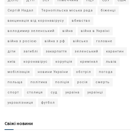
ДСНС
ДТП
ЗСУ
Німеччина
ПЦУ
СБУ
США
Сергій Надал
Тернопільска міська рада
біженці
вакцинація від коронавірусу
вбивство
володимир зеленський
війна
війна в Україні
війна з росією
війна з рф
військо
головне
діти
загиблі
закарпаття
зеленський
карантин
київ
коронавірус
корупція
кримінал
львів
мобілізація
новини України
обстріл
погода
польща
політика
поліція
росія
смерть
спорт
столиця
суд
україна
українці
укрзалізниця
футбол
Свіжі новини