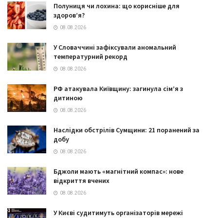
Полуниця чи лохина: що корисніше для
здоров’я?
08.08.2026
У Словаччині зафіксували аномальний
температурний рекорд
08.08.2026
РФ атакувала Київщину: загинула сім’я з
дитиною
08.08.2026
Наслідки обстрілів Сумщини: 21 поранений за
добу
08.08.2026
Бджоли мають «магнітний компас»: нове
відкриття вчених
08.08.2026
У Києві судитимуть організаторів мережі