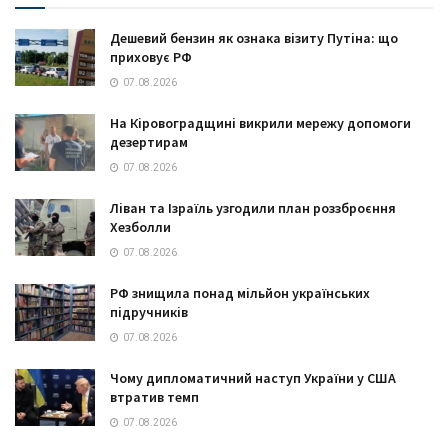
Дешевий бензин як ознака візиту Путіна: що
приховує РФ
07.08.2026
На Кіровоградщині викрили мережу допомоги
дезертирам
07.08.2026
Ліван та Ізраїль узгодили план роззброєння
Хезболли
07.08.2026
РФ знищила понад мільйон українських
підручників
07.08.2026
Чому дипломатичний наступ України у США
втратив темп
07.08.2026