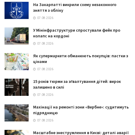
На Закарпатті викрили схему незаконного
зняття з обліку
07.08.2026
У Мінінфраструктури спростували фейк про
колапс на кордоні
07.08.2026
Як супермаркети обманюють покупців: пастки з
цінами
07.08.2026
15 років тюрми за зґвалтування дітей: вирок
залишено в силі
07.08.2026
Махінації на ремонті зони «Вербне»: судитимуть
підрядницю
07.08.2026
Масштабне знеструмлення в Києві: деталі аварії