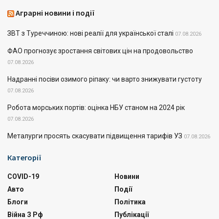
Аграрні новини і події
ЗВТ з Туреччиною: нові реалії для української сталі
07.08.2026
ФАО прогнозує зростання світових цін на продовольство
07.08.2026
Надранні посіви озимого ріпаку: чи варто знижувати густоту
07.08.2026
Робота морських портів: оцінка НБУ станом на 2024 рік
07.08.2026
Металурги просять скасувати підвищення тарифів УЗ
07.08.2026
Категорії
COVID-19
Новини
Авто
Події
Блоги
Політика
Війна З Рф
Публікації