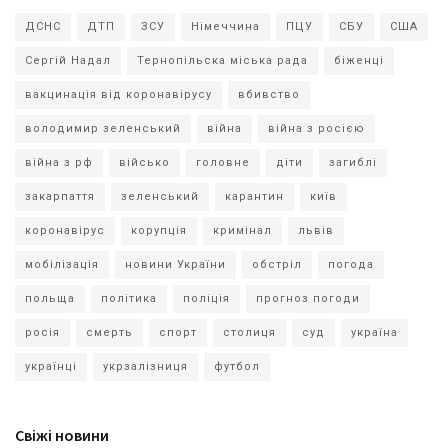
ДСНС
ДТП
ЗСУ
Німеччина
ПЦУ
СБУ
США
Сергій Надал
Тернопільска міська рада
біженці
вакцинація від коронавірусу
вбивство
володимир зеленський
війна
війна з росією
війна з рф
військо
головне
діти
загиблі
закарпаття
зеленський
карантин
київ
коронавірус
корупція
кримінал
львів
мобілізація
новини України
обстріл
погода
польща
політика
поліція
прогноз погоди
росія
смерть
спорт
столиця
суд
україна
українці
укрзалізниця
футбол
Свіжі новини