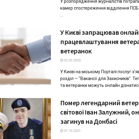
У розпорядження журналістів потрап
камер спостереження відділення ПСБ-б
...
У Києві запрацював онлайн
працевлаштування ветера
ветеранок
02.05.2025
У Києві на міському Порталі послуг з'
розділ — "Вакансії для Захисників". Т
та ветеранки можуть онлайн дізнатися 
Помер легендарний ветер
світової Іван Залужний, о
загинув на Донбасі
31.10.2021