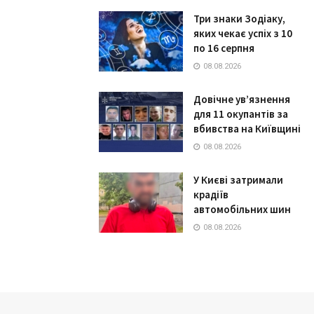
Три знаки Зодіаку,
яких чекає успіх з 10
по 16 серпня
08.08.2026
Довічне ув’язнення
для 11 окупантів за
вбивства на Київщині
08.08.2026
У Києві затримали
крадіїв
автомобільних шин
08.08.2026