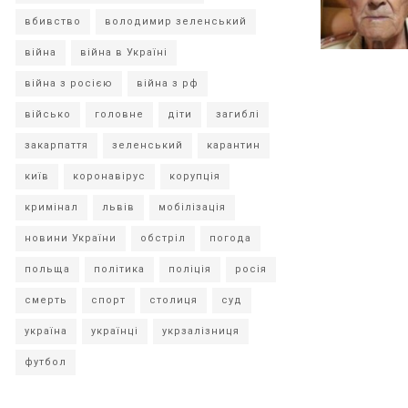
вбивство
володимир зеленський
війна
війна в Україні
війна з росією
війна з рф
військо
головне
діти
загиблі
закарпаття
зеленський
карантин
київ
коронавірус
корупція
кримінал
львів
мобілізація
новини України
обстріл
погода
польща
політика
поліція
росія
смерть
спорт
столиця
суд
україна
українці
укрзалізниця
футбол