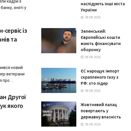
или кадри з
наслідують інші міста
анку, зняті у
України
08.08.2026
-сервіс із
Зеленський:
Європейські кошти
нів та
мають фінансувати
оборонку
08.08.2026
явився новий
ЄС нарощує імпорт
епер ветерани
скрапленого газу з
про ...
РФ: хто лідер
08.08.2026
ан Другої
нук якого
Жовтневий палац
повертають у
державну власність
08.08.2026