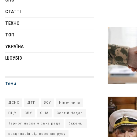
СПОРТ
СТАТТІ
ТЕХНО
ТОП
УКРАЇНА
ШОУБІЗ
Теми
ДСНС
ДТП
ЗСУ
Німеччина
ПЦУ
СБУ
США
Сергій Надал
Тернопільска міська рада
біженці
вакцинація від коронавірусу