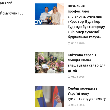
орізький
Визнання
к
професійної
 Йому було 103
спільноти: очільник
«Креатор-Буд» Ігор
Гуда здобув нагороду
«Візіонер сучасної
будівельної галузі»
08.08.2026
Квіткова терапія:
поліція Києва
влаштувала свято для
дітей
08.08.2026
Сербія передасть
Україні нову
гуманітарну допомогу
08.08.2026