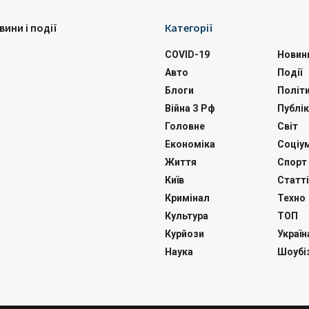
вини і події
Категорії
COVID-19
Новин
Авто
Події
Блоги
Політ
Війна З Рф
Публік
Головне
Світ
Економіка
Соціу
Життя
Спорт
Київ
Статті
Кримінал
Техно
Культура
ТОП
Курйози
Україн
Наука
Шоубі