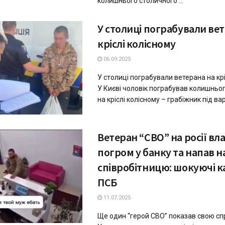
колишнього столичного ...
У столиці пограбували ве
кріслі колісному
06.09.2025
У столиці пограбували ветерана на крі
У Києві чоловік пограбував колишньог
на кріслі колісному – грабіжник під варт
Ветеран “СВО” на росії в
погром у банку та напав н
співробітницю: шокуючі к
ПСБ
11.07.2025
Ще один “герой СВО” показав свою сп