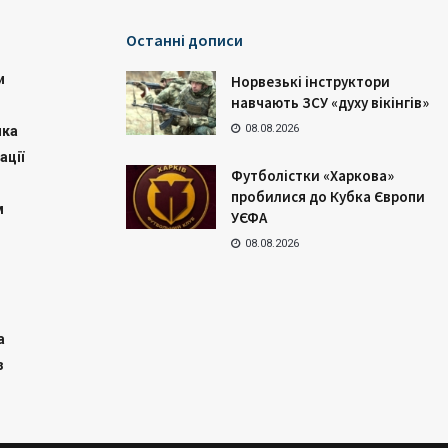
Останні дописи
и
Норвезькі інструктори
навчають ЗСУ «духу вікінгів»
08.08.2026
ика
ації
Футболістки «Харкова»
пробилися до Кубка Європи
м
УЄФА
08.08.2026
а
з