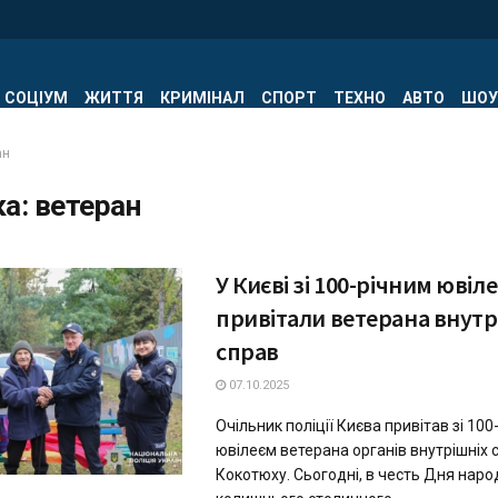
СОЦІУМ
ЖИТТЯ
КРИМІНАЛ
СПОРТ
ТЕХНО
АВТО
ШОУ
ан
ка:
ветеран
У Києві зі 100-річним ювіл
привітали ветерана внутр
справ
07.10.2025
Очільник поліції Києва привітав зі 100
ювілеєм ветерана органів внутрішніх
Кокотюху. Сьогодні, в честь Дня нар