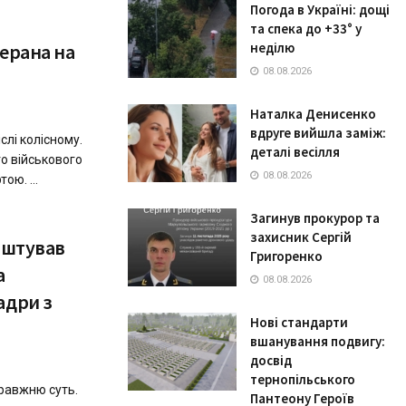
Погода в Україні: дощі
та спека до +33° у
терана на
неділю
08.08.2026
Наталка Денисенко
вдруге вийшла заміж:
слі колісному.
деталі весілля
о військового
08.08.2026
ою. ...
Загинув прокурор та
захисник Сергій
лаштував
Григоренко
а
08.08.2026
адри з
Нові стандарти
вшанування подвигу:
досвід
тернопільського
равжню суть.
Пантеону Героїв