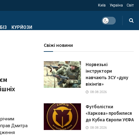
Київ
Україна
Світ
БІЗ
КУРЙОЗИ
Свіжі новини
Норвезькі
інструктори
навчають ЗСУ «духу
еєм
вікінгів»
ішніх
08.08.2026
Футболістки
«Харкова» пробилися
-річним
до Кубка Європи УЄФА
 справ Дмитра
08.08.2026
одження