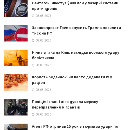
Пентагон інвестує $400 млн у лазерні системи
проти дронів
08.08.2026
Законопроєкт Грема змусить Трампа посилити
тиск на РФ
08.08.2026
Нічна атака на Київ: наслідки ворожого удару
балістикою
08.08.2026
Користь родзинок: чи варто додавати їх у
раціон
08.08.2026
Поліція Іспанії ліквідувала мережу
переправлення мігрантів
08.08.2026
Агент РФ отримав 15 років тюрми за удари по