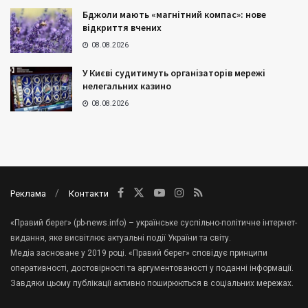
Бджоли мають «магнітний компас»: нове
відкриття вчених
08.08.2026
У Києві судитимуть організаторів мережі
нелегальних казино
08.08.2026
Реклама
Контакти
«Правий берег» (pb-news.info) – українське суспільно-політичне інтернет-
видання, яке висвітлює актуальні події України та світу.
Медіа засноване у 2019 році. «Правий берег» сповідує принципи
оперативності, достовірності та аргументованості у поданні інформації.
Завдяки цьому публікації активно поширюються в соціальних мережах.