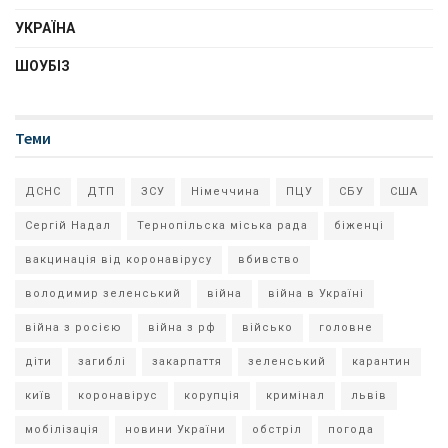
УКРАЇНА
ШОУБІЗ
Теми
ДСНС
ДТП
ЗСУ
Німеччина
ПЦУ
СБУ
США
Сергій Надал
Тернопільска міська рада
біженці
вакцинація від коронавірусу
вбивство
володимир зеленський
війна
війна в Україні
війна з росією
війна з рф
військо
головне
діти
загиблі
закарпаття
зеленський
карантин
київ
коронавірус
корупція
кримінал
львів
мобілізація
новини України
обстріл
погода