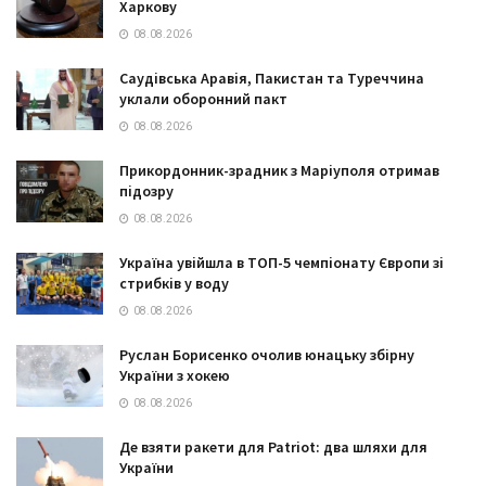
Харкову
08.08.2026
Саудівська Аравія, Пакистан та Туреччина
уклали оборонний пакт
08.08.2026
Прикордонник-зрадник з Маріуполя отримав
підозру
08.08.2026
Україна увійшла в ТОП-5 чемпіонату Європи зі
стрибків у воду
08.08.2026
Руслан Борисенко очолив юнацьку збірну
України з хокею
08.08.2026
Де взяти ракети для Patriot: два шляхи для
України