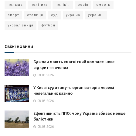
польща
політика
поліція
росія
смерть
спорт
столиця
суд
україна
українці
укрзалізниця
футбол
Свіжі новини
Бджоли мають «магнітний компас»: нове
відкриття вчених
08.08.2026
У Києві судитимуть організаторів мережі
нелегальних казино
08.08.2026
Ефективність ППО: чому Україна збиває менше
балістики
08.08.2026