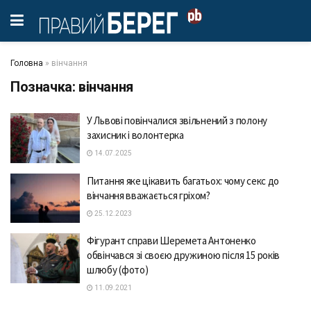
Головна
»
вінчання
Позначка:
вінчання
У Львові повінчалися звільнений з полону
захисник і волонтерка
14.07.2025
Питання яке цікавить багатьох: чому секс до
вінчання вважається гріхом?
25.12.2023
Фігурант справи Шеремета Антоненко
обвінчався зі своєю дружиною після 15 років
шлюбу (фото)
11.09.2021