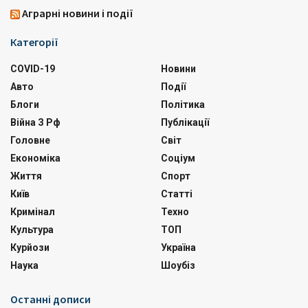
Аграрні новини і події
Категорії
COVID-19
Новини
Авто
Події
Блоги
Політика
Війна З Рф
Публікації
Головне
Світ
Економіка
Соціум
Життя
Спорт
Київ
Статті
Кримінал
Техно
Культура
ТОП
Курйози
Україна
Наука
Шоубіз
Останні дописи