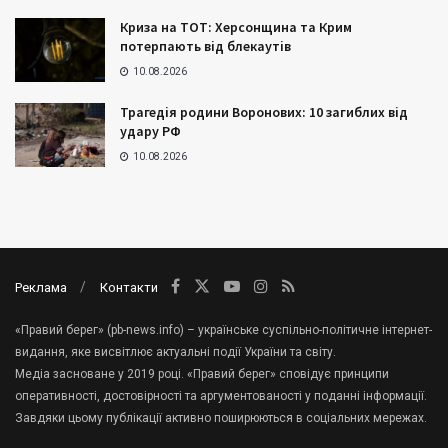
Криза на ТОТ: Херсонщина та Крим
потерпають від блекаутів
10.08.2026
Трагедія родини Воронових: 10 загиблих від
удару РФ
10.08.2026
Реклама
Контакти
«Правий берег» (pb-news.info) – українське суспільно-політичне інтернет-
видання, яке висвітлює актуальні події України та світу.
Медіа засноване у 2019 році. «Правий берег» сповідує принципи
оперативності, достовірності та аргументованості у поданні інформації.
Завдяки цьому публікації активно поширюються в соціальних мережах.