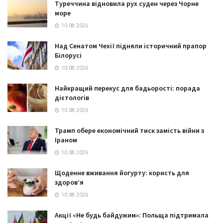
Туреччина відновила рух суден через Чорне
море
10.08.2026
Над Сенатом Чехії підняли історичний прапор
Білорусі
10.08.2026
Найкращий перекус для бадьорості: порада
дієтологів
10.08.2026
Трамп обере економічний тиск замість війни з
Іраном
10.08.2026
Щоденне вживання йогурту: користь для
здоров’я
10.08.2026
Акції «Не будь байдужим»: Польща підтримала