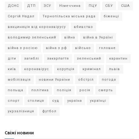
ДСНС
ДТП
ЗСУ
Німеччина
ПЦУ
СБУ
США
Сергій Надал
Тернопільска міська рада
біженці
вакцинація від коронавірусу
вбивство
володимир зеленський
війна
війна в Україні
війна з росією
війна з рф
військо
головне
діти
загиблі
закарпаття
зеленський
карантин
київ
коронавірус
корупція
кримінал
львів
мобілізація
новини України
обстріл
погода
польща
політика
поліція
росія
смерть
спорт
столиця
суд
україна
українці
укрзалізниця
футбол
Свіжі новини