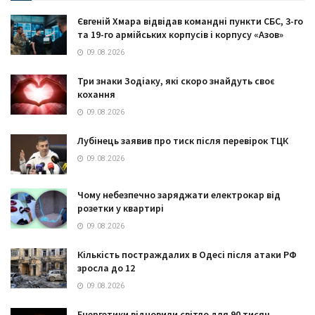
Євгеній Хмара відвідав командні пункти СБС, 3-го
та 19-го армійських корпусів і корпусу «Азов»
09.08.2026
Три знаки Зодіаку, які скоро знайдуть своє
кохання
09.08.2026
Лубінець заявив про тиск після перевірок ТЦК
09.08.2026
Чому небезпечно заряджати електрокар від
розетки у квартирі
09.08.2026
Кількість постраждалих в Одесі після атаки РФ
зросла до 12
09.08.2026
Енергетики відновили світло для 90 тисяч