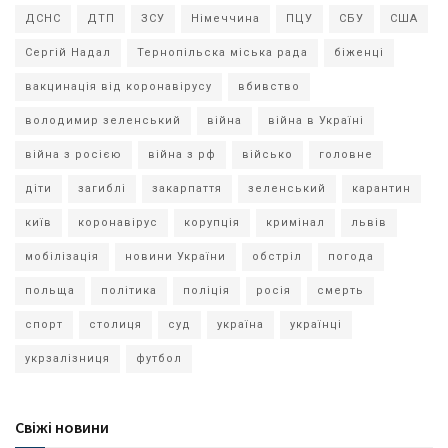
ДСНС
ДТП
ЗСУ
Німеччина
ПЦУ
СБУ
США
Сергій Надал
Тернопільска міська рада
біженці
вакцинація від коронавірусу
вбивство
володимир зеленський
війна
війна в Україні
війна з росією
війна з рф
військо
головне
діти
загиблі
закарпаття
зеленський
карантин
київ
коронавірус
корупція
кримінал
львів
мобілізація
новини України
обстріл
погода
польща
політика
поліція
росія
смерть
спорт
столиця
суд
україна
українці
укрзалізниця
футбол
Свіжі новини