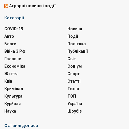
Аграрні новини і події
Категорії
COVID-19
Новини
Авто
Події
Блоги
Політика
Війна З Рф
Публікації
Головне
Світ
Економіка
Соціум
Життя
Спорт
Київ
Статті
Кримінал
Техно
Культура
ТОП
Курйози
Україна
Наука
Шоубіз
Останні дописи