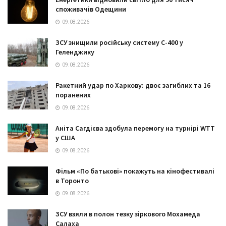
споживачів Одещини
09.08.2026
ЗСУ знищили російську систему С-400 у
Геленджику
09.08.2026
Ракетний удар по Харкову: двоє загиблих та 16
поранених
09.08.2026
Аніта Сагдієва здобула перемогу на турнірі WTT
у США
09.08.2026
Фільм «По батькові» покажуть на кінофестивалі
в Торонто
09.08.2026
ЗСУ взяли в полон тезку зіркового Мохамеда
Салаха