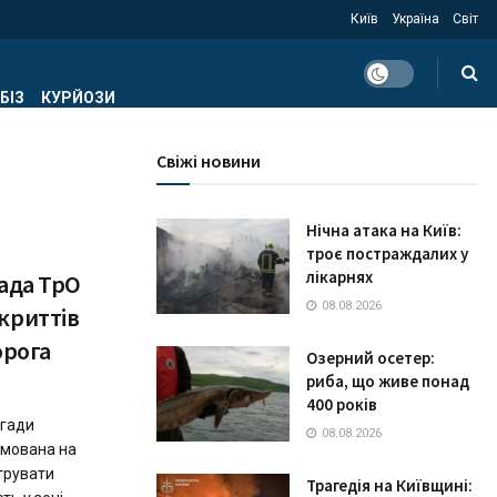
Київ
Україна
Світ
БІЗ
КУРЙОЗИ
Свіжі новини
Нічна атака на Київ:
троє постраждалих у
лікарнях
гада ТрО
08.08.2026
криттів
орога
Озерний осетер:
риба, що живе понад
400 років
игади
08.08.2026
рмована на
трувати
Трагедія на Київщині: