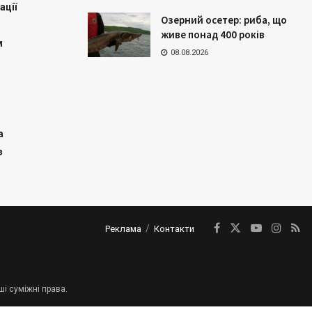
ації
Озерний осетер: риба, що
живе понад 400 років
м
08.08.2026
а
з
Реклама
Контакти
ші суміжні права.