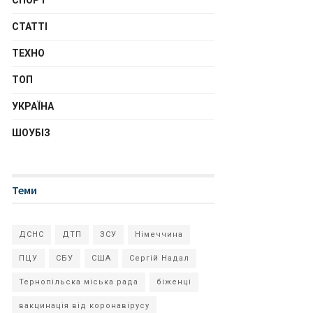
СПОРТ
СТАТТІ
ТЕХНО
ТОП
УКРАЇНА
ШОУБІЗ
Теми
ДСНС
ДТП
ЗСУ
Німеччина
ПЦУ
СБУ
США
Сергій Надал
Тернопільска міська рада
біженці
вакцинація від коронавірусу