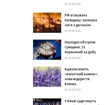
08.08.2026
РФ атакувала
Київщину: загинула
сім’я з дитиною
08.08.2026
Наслідки обстрілів
Сумщини: 21
поранений за добу
08.08.2026
Бджоли мають
«магнітний компас»:
нове відкриття
вчених
08.08.2026
У Києві судитимуть