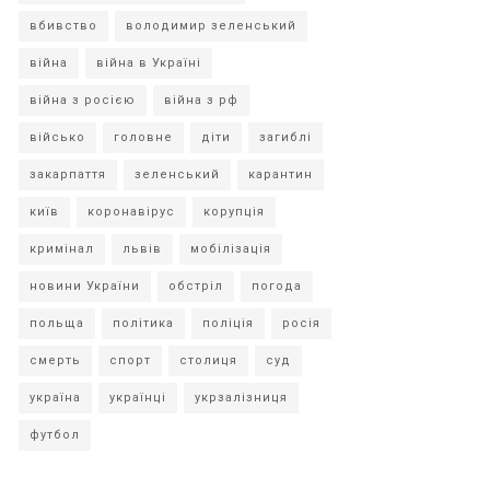
вбивство
володимир зеленський
війна
війна в Україні
війна з росією
війна з рф
військо
головне
діти
загиблі
закарпаття
зеленський
карантин
київ
коронавірус
корупція
кримінал
львів
мобілізація
новини України
обстріл
погода
польща
політика
поліція
росія
смерть
спорт
столиця
суд
україна
українці
укрзалізниця
футбол