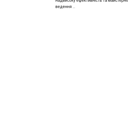
надвисоку ефективність та майстерніс
ведення ...