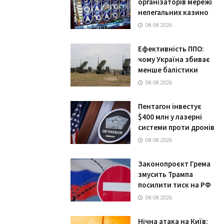
організаторів мережі
нелегальних казино
08.08.2026
Ефективність ППО:
чому Україна збиває
менше балістики
08.08.2026
Пентагон інвестує
$400 млн у лазерні
системи проти дронів
08.08.2026
Законопроєкт Грема
змусить Трампа
посилити тиск на РФ
08.08.2026
Нічна атака на Київ: