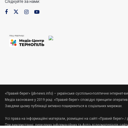
Слідкуйте за нами:
«Правий берег» (pb-news.info) – українське суспільно-політичне інтернет-ви
Медіа засноване у 2019 році. «Правий берег» сповідує принципи оперативно
Завдяки цьому публікації активно поширюються в соціальних мережах.
Усі права на інформаційні матеріали, розміщені на сайті «Правий берег» /
При використанні, передруку інформаційних та фото-,відеоматеріалів сайт