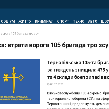
СОЦІУМ
ЖИТТЯ
КРИМІНАЛ
СПОРТ
ТЕХНО
АВТО
ШОУ
 ворога 105 бригада тро зсу
ка:
втрати ворога 105 бригада тро зсу
Тернопільська 105-та бри
за тиждень знищила 475 у
та 4 склади боєприпасів в
05.07.2026
Військовослужбовці 105-ї окремої бр
територіальної оборони ЗСУ, яка сфо
Тернопільщині, продовжують демонс