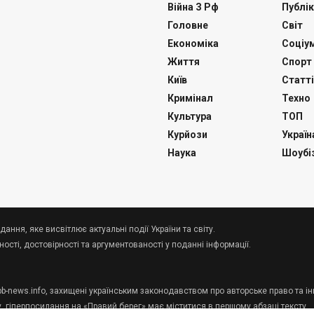
Війна З Рф
Публік
Головне
Світ
Економіка
Соціу
Життя
Спорт
Київ
Статті
Кримінал
Техно
Культура
ТОП
Курйози
Україн
Наука
Шоубі
дання, яке висвітлює актуальні події України та світу.
сті, достовірності та аргументованості у поданні інформації.
 pb-news.info, захищені українським законодавством про авторське право та ін
у, гіперпосилання на «Правий берег» має міститися в першому абзаці тексту.