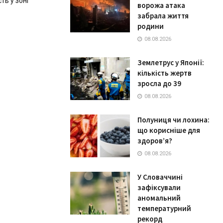
ть у зоні
ворожа атака
забрала життя
родини
08.08.2026
Землетрус у Японії:
кількість жертв
зросла до 39
08.08.2026
Полуниця чи лохина:
що корисніше для
здоров’я?
08.08.2026
У Словаччині
зафіксували
аномальний
температурний
рекорд