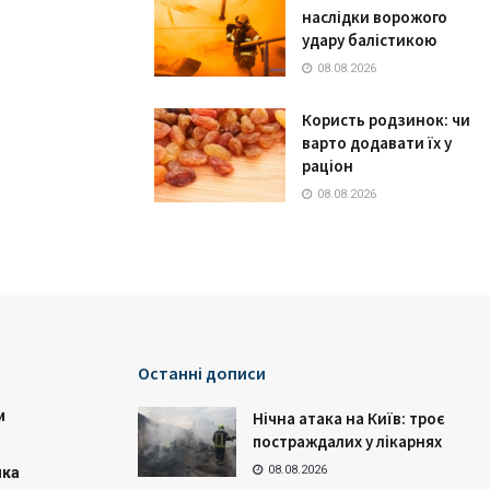
наслідки ворожого
удару балістикою
08.08.2026
Користь родзинок: чи
варто додавати їх у
раціон
08.08.2026
Останні дописи
и
Нічна атака на Київ: троє
постраждалих у лікарнях
08.08.2026
ика