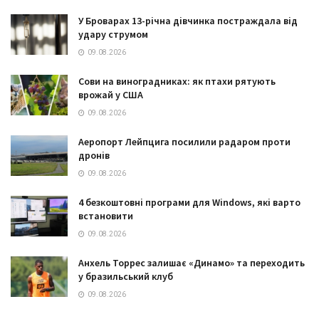
У Броварах 13-річна дівчинка постраждала від
удару струмом
09.08.2026
Сови на виноградниках: як птахи рятують
врожай у США
09.08.2026
Аеропорт Лейпцига посилили радаром проти
дронів
09.08.2026
4 безкоштовні програми для Windows, які варто
встановити
09.08.2026
Анхель Торрес залишає «Динамо» та переходить
у бразильський клуб
09.08.2026