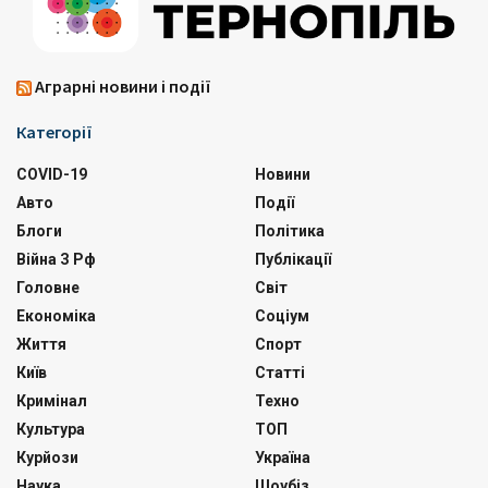
Аграрні новини і події
Категорії
COVID-19
Новини
Авто
Події
Блоги
Політика
Війна З Рф
Публікації
Головне
Світ
Економіка
Соціум
Життя
Спорт
Київ
Статті
Кримінал
Техно
Культура
ТОП
Курйози
Україна
Наука
Шоубіз