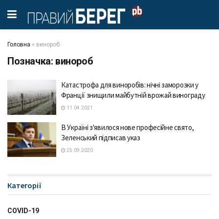
Головна
»
винороб
Позначка:
винороб
Катастрофа для виноробів: нічні заморозки у
Франції знищили майбутній врожай винограду
11.04.2021
В Україні з'явилося нове професійне свято,
Зеленський підписав указ
25.09.2020
Категорії
COVID-19