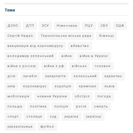
Теми
ДСНС
ДТП
ЗСУ
Німеччина
ПЦУ
СБУ
США
Сергій Надал
Тернопільска міська рада
біженці
вакцинація від коронавірусу
вбивство
володимир зеленський
війна
війна в Україні
війна з росією
війна з рф
військо
головне
діти
загиблі
закарпаття
зеленський
карантин
київ
коронавірус
корупція
кримінал
львів
мобілізація
новини України
обстріл
погода
польща
політика
поліція
росія
смерть
спорт
столиця
суд
україна
українці
укрзалізниця
футбол