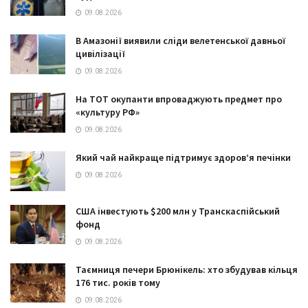
09.08.2026
В Амазонії виявили сліди велетенської давньої
цивілізації
09.08.2026
На ТОТ окупанти впроваджують предмет про
«культуру РФ»
09.08.2026
Який чай найкраще підтримує здоров’я печінки
09.08.2026
США інвестують $200 млн у Транскаспійський
фонд
09.08.2026
Таємниця печери Брюнікель: хто збудував кільця
176 тис. років тому
09.08.2026