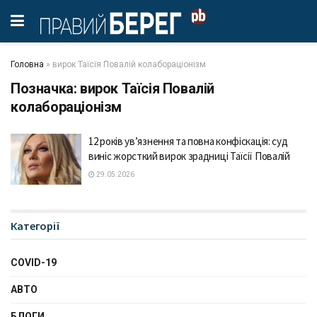
Головна
»
вирок Таїсія Повалій колабораціонізм
Позначка:
вирок Таїсія Повалій
колабораціонізм
12 років ув’язнення та повна конфіскація: суд
виніс жорсткий вирок зрадниці Таїсії Повалій
29.05.2026
Категорії
COVID-19
АВТО
БЛОГИ