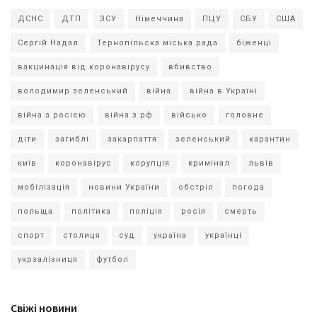
ДСНС
ДТП
ЗСУ
Німеччина
ПЦУ
СБУ
США
Сергій Надал
Тернопільска міська рада
біженці
вакцинація від коронавірусу
вбивство
володимир зеленський
війна
війна в Україні
війна з росією
війна з рф
військо
головне
діти
загиблі
закарпаття
зеленський
карантин
київ
коронавірус
корупція
кримінал
львів
мобілізація
новини України
обстріл
погода
польща
політика
поліція
росія
смерть
спорт
столиця
суд
україна
українці
укрзалізниця
футбол
Свіжі новини