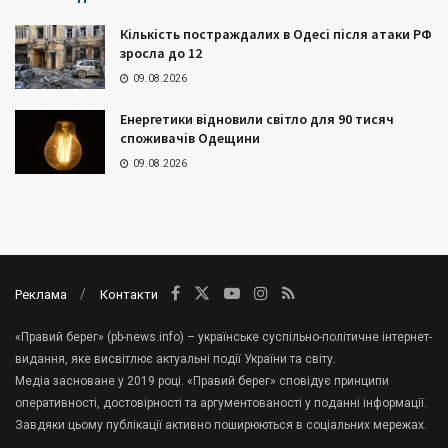
Кількість постраждалих в Одесі після атаки РФ
зросла до 12
09.08.2026
Енергетики відновили світло для 90 тисяч
споживачів Одещини
09.08.2026
Реклама
Контакти
«Правий берег» (pb-news.info) – українське суспільно-політичне інтернет-
видання, яке висвітлює актуальні події України та світу.
Медіа засноване у 2019 році. «Правий берег» сповідує принципи
оперативності, достовірності та аргументованості у поданні інформації.
Завдяки цьому публікації активно поширюються в соціальних мережах.