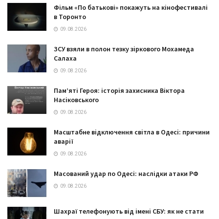
Фільм «По батькові» покажуть на кінофестивалі
в Торонто
09.08.2026
ЗСУ взяли в полон тезку зіркового Мохамеда
Салаха
09.08.2026
Пам’яті Героя: історія захисника Віктора
Насіковського
09.08.2026
Масштабне відключення світла в Одесі: причини
аварії
09.08.2026
Масований удар по Одесі: наслідки атаки РФ
09.08.2026
Шахраї телефонують від імені СБУ: як не стати