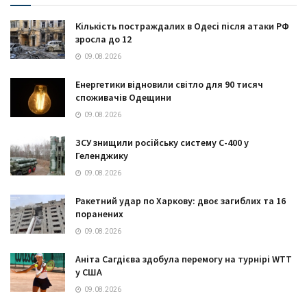
Кількість постраждалих в Одесі після атаки РФ
зросла до 12
09.08.2026
Енергетики відновили світло для 90 тисяч
споживачів Одещини
09.08.2026
ЗСУ знищили російську систему С-400 у
Геленджику
09.08.2026
Ракетний удар по Харкову: двоє загиблих та 16
поранених
09.08.2026
Аніта Сагдієва здобула перемогу на турнірі WTT
у США
09.08.2026