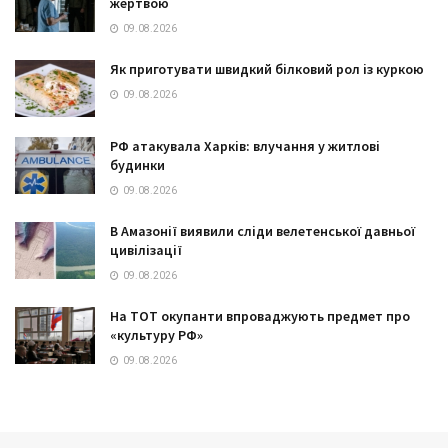
жертвою
09.08.2026
Як приготувати швидкий білковий рол із куркою
09.08.2026
РФ атакувала Харків: влучання у житлові
будинки
09.08.2026
В Амазонії виявили сліди велетенської давньої
цивілізації
09.08.2026
На ТОТ окупанти впроваджують предмет про
«культуру РФ»
09.08.2026