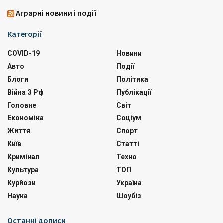
Аграрні новини і події
Категорії
COVID-19
Новини
Авто
Події
Блоги
Політика
Війна З Рф
Публікації
Головне
Світ
Економіка
Соціум
Життя
Спорт
Київ
Статті
Кримінал
Техно
Культура
ТОП
Курйози
Україна
Наука
Шоубіз
Останні дописи