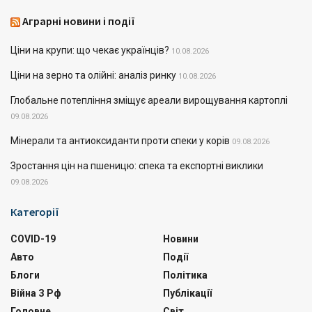
Аграрні новини і події
Ціни на крупи: що чекає українців?
10.08.2026
Ціни на зерно та олійні: аналіз ринку
10.08.2026
Глобальне потепління зміщує ареали вирощування картоплі
09.08.2026
Мінерали та антиоксиданти проти спеки у корів
09.08.2026
Зростання цін на пшеницю: спека та експортні виклики
09.08.2026
Категорії
COVID-19
Новини
Авто
Події
Блоги
Політика
Війна З Рф
Публікації
Головне
Світ