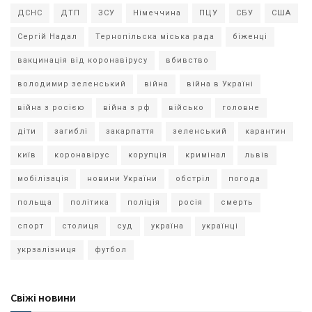
ДСНС
ДТП
ЗСУ
Німеччина
ПЦУ
СБУ
США
Сергій Надал
Тернопільска міська рада
біженці
вакцинація від коронавірусу
вбивство
володимир зеленський
війна
війна в Україні
війна з росією
війна з рф
військо
головне
діти
загиблі
закарпаття
зеленський
карантин
київ
коронавірус
корупція
кримінал
львів
мобілізація
новини України
обстріл
погода
польща
політика
поліція
росія
смерть
спорт
столиця
суд
україна
українці
укрзалізниця
футбол
Свіжі новини