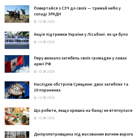
Повертайся з СЗЧ до своїх — тримай небо у
складі ЗРАДН
10.08.2026
Акція підтримки України у Лісабоні: як це було
10.08.2026
Перу визнало загибель своїх громадян у лавах
армії РФ
10.08.2026
Наслідки обстрілів Сумщини: двоє загиблих та
10 поранених
10.08.2026
Що робити, якщо кришка на банці не втягнулася
10.08.2026
Дніпропетровщина під масованим вогнем ворога