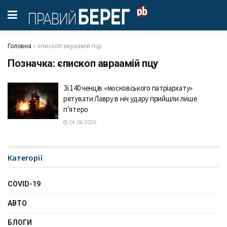
Головна
»
єпископ авраамій пцу
Позначка:
єпископ авраамій пцу
Зі 140 ченців «московського патріархату»
рятувати Лавру в ніч удару прийшли лише
п’ятеро
24.06.2026
Категорії
COVID-19
АВТО
БЛОГИ