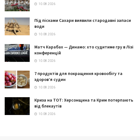
10.08.2026
Під пісками Сахари виявили стародавні запаси
води
10.08.2026
Матч Карабах — Динамо: хто судитиме гру в Лізі
конференцій
10.08.2026
7 продуктів для покращення кровообігу та
здоров’я судин
10.08.2026
Криза на ТОТ: Херсонщина та Крим потерпають
від блекаутів
10.08.2026