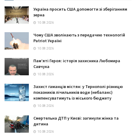
Україна просить США допомогти зі зберіганням
зерна
10.08.2026
Чому США зволікають з передачею технологій
Patriot Україні
10.08.2026
Пам’яті Героя: історія захисника Любомира
Савчука
10.08.2026
Захист гаманців містян: у Тернополі різницю
показників лічильників води (небаланс)
компенсуватимуть із міського бюджету
10.08.2026
Смертельна ДТП у Києві: загинули жінка та
дитина
10.08.2026