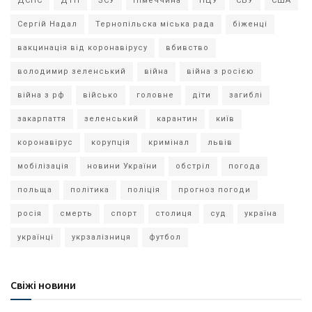
ДСНС
ДТП
ЗСУ
Німеччина
ПЦУ
СБУ
США
Сергій Надал
Тернопільска міська рада
біженці
вакцинація від коронавірусу
вбивство
володимир зеленський
війна
війна з росією
війна з рф
військо
головне
діти
загиблі
закарпаття
зеленський
карантин
київ
коронавірус
корупція
кримінал
львів
мобілізація
новини України
обстріл
погода
польща
політика
поліція
прогноз погоди
росія
смерть
спорт
столиця
суд
україна
українці
укрзалізниця
футбол
Свіжі новини