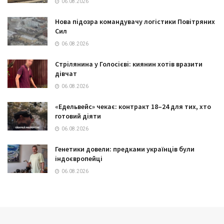
06.08.2026
Нова підозра командувачу логістики Повітряних
Сил
06.08.2026
Стрілянина у Голосієві: киянин хотів вразити
дівчат
06.08.2026
«Едельвейс» чекає: контракт 18–24 для тих, хто
готовий діяти
06.08.2026
Генетики довели: предками українців були
індоєвропейці
06.08.2026