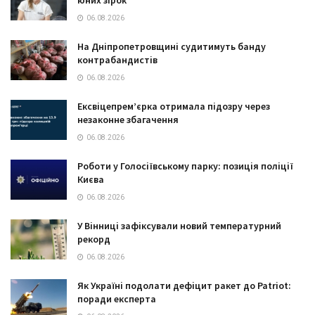
06.08.2026
На Дніпропетровщині судитимуть банду
контрабандистів
06.08.2026
Ексвіцепрем’єрка отримала підозру через
незаконне збагачення
06.08.2026
Роботи у Голосіївському парку: позиція поліції
Києва
06.08.2026
У Вінниці зафіксували новий температурний
рекорд
06.08.2026
Як Україні подолати дефіцит ракет до Patriot:
поради експерта