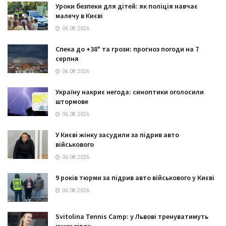
Уроки безпеки для дітей: як поліція навчає
малечу в Києві
06.08.2026
Спека до +38° та грози: прогноз погоди на 7
серпня
06.08.2026
Україну накриє негода: синоптики оголосили
штормове
06.08.2026
У Києві жінку засудили за підрив авто
військового
06.08.2026
9 років тюрми за підрив авто військового у Києві
06.08.2026
Svitolina Tennis Camp: у Львові тренуватимуть
юних зірок