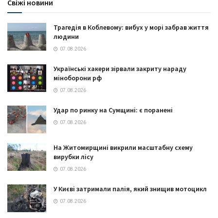
Свіжі новини
Трагедія в Коблевому: вибух у морі забрав життя
людини
07.08.2026
Українські хакери зірвали закриту нараду
міноборони рф
07.08.2026
Удар по ринку на Сумщині: є поранені
07.08.2026
На Житомирщині викрили масштабну схему
вирубки лісу
07.08.2026
У Києві затримали палія, який знищив мотоцикл
07.08.2026