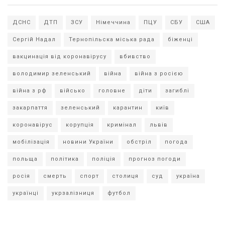
ДСНС
ДТП
ЗСУ
Німеччина
ПЦУ
СБУ
США
Сергій Надал
Тернопільска міська рада
біженці
вакцинація від коронавірусу
вбивство
володимир зеленський
війна
війна з росією
війна з рф
військо
головне
діти
загиблі
закарпаття
зеленський
карантин
київ
коронавірус
корупція
кримінал
львів
мобілізація
новини України
обстріл
погода
польща
політика
поліція
прогноз погоди
росія
смерть
спорт
столиця
суд
україна
українці
укрзалізниця
футбол