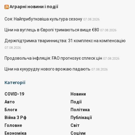
Аграрні новини і події
Соя: Найприбутковіша культура сезону
07.08.2026
Ціни на вуглець в Європі тримаються вище €80
07.08.2026
Держпідтримка тваринництва: 31 комплекс на компенсацію
07.08.2026
Продовольча інфляція: FAO прогнозує сплеск цін
07.08.2026
Ціни на кукурудзу нового врожаю падають
07.08.2026
Категорії
COVID-19
Новини
Авто
Події
Блоги
Політика
Війна З Рф
Публікації
Головне
Світ
Економіка
Соціум