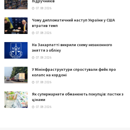
підручників
07.08.2026
Чому дипломатичний наступ України у США
втратив темп
07.08.2026
На Закарпатті викрили схему незаконного
зняття з обліку
07.08.2026
У Мінінфраструктури спростували фейк про
колапс на кордоні
07.08.2026
Як супермаркети обманюють покупців: пастки з
цінами
07.08.2026