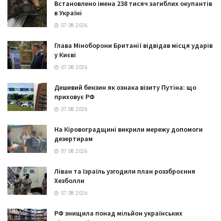
Встановлено імена 238 тисяч загиблих окупантів
в Україні
07.08.2026
Глава Міноборони Британії відвідав місця ударів
у Києві
07.08.2026
Дешевий бензин як ознака візиту Путіна: що
приховує РФ
07.08.2026
На Кіровоградщині викрили мережу допомоги
дезертирам
07.08.2026
Ліван та Ізраїль узгодили план роззброєння
Хезболли
07.08.2026
РФ знищила понад мільйон українських