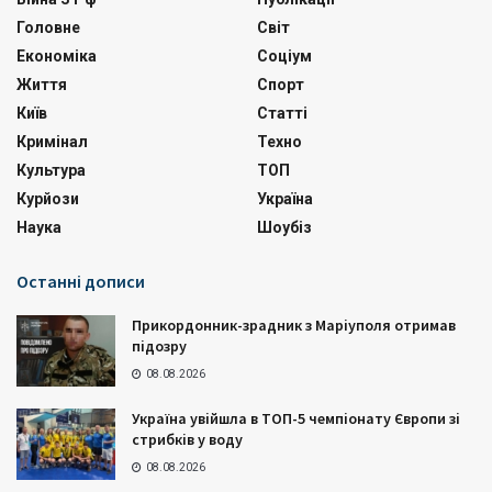
Головне
Світ
Економіка
Соціум
Життя
Спорт
Київ
Статті
Кримінал
Техно
Культура
ТОП
Курйози
Україна
Наука
Шоубіз
Останні дописи
Прикордонник-зрадник з Маріуполя отримав
підозру
08.08.2026
Україна увійшла в ТОП-5 чемпіонату Європи зі
стрибків у воду
08.08.2026