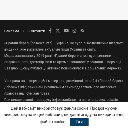
Реклама
Контакти
«Правий берег» (pb-news.info) – українське суспільно-політичне інтернет-
видання, яке висвітлює актуальні події України та світу.
Медіа засноване у 2019 році. «Правий берег» сповідує принципи
оперативності, достовірності та аргументованості у поданні інформації.
Завдяки цьому публікації активно поширюються в соціальних мережах.
Усі права на інформаційні матеріали, розміщені на сайті «Правий берег»
/ pb-news.info, захищені українським законодавством про авторське
право та інші суміжні права.
При використанні, передруку інформаційних та фото-,відеоматеріалів
сайту, гіперпосилання на «Правий берег» має міститися в першому
Цей веб-сайт використовує файли cookie. Продовжуючи
абзаці тексту.
використовувати цей веб-сайт, ви даєте згоду на використання
Зв'яжіться з нами:
tenews.te.ua@gmail.com
файлів cookie.
Так