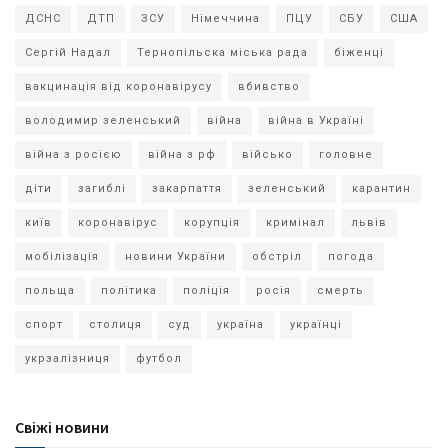
ДСНС
ДТП
ЗСУ
Німеччина
ПЦУ
СБУ
США
Сергій Надал
Тернопільска міська рада
біженці
вакцинація від коронавірусу
вбивство
володимир зеленський
війна
війна в Україні
війна з росією
війна з рф
військо
головне
діти
загиблі
закарпаття
зеленський
карантин
київ
коронавірус
корупція
кримінал
львів
мобілізація
новини України
обстріл
погода
польща
політика
поліція
росія
смерть
спорт
столиця
суд
україна
українці
укрзалізниця
футбол
Свіжі новини