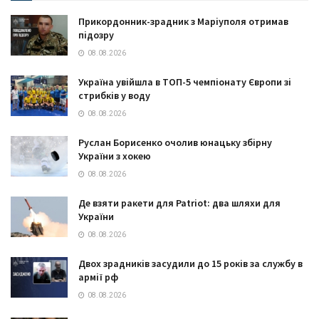
Прикордонник-зрадник з Маріуполя отримав
підозру
08.08.2026
Україна увійшла в ТОП-5 чемпіонату Європи зі
стрибків у воду
08.08.2026
Руслан Борисенко очолив юнацьку збірну
України з хокею
08.08.2026
Де взяти ракети для Patriot: два шляхи для
України
08.08.2026
Двох зрадників засудили до 15 років за службу в
армії рф
08.08.2026