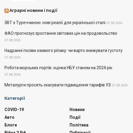
Аграрні новини і події
ЗВТ з Туреччиною: нові реалії для української сталі
07.08.2026
ФАО прогнозує зростання світових цін на продовольство
07.08.2026
Надранні посіви озимого ріпаку: чи варто знижувати густоту
07.08.2026
Робота морських портів: оцінка НБУ станом на 2024 рік
07.08.2026
Металурги просять скасувати підвищення тарифів УЗ
07.08.2026
Категорії
COVID-19
Новини
Авто
Події
Блоги
Політика
Війна З Рф
Публікації