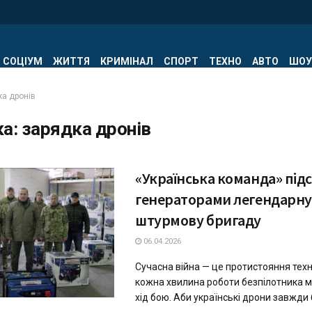
СОЦІУМ
ЖИТТЯ
КРИМІНАЛ
СПОРТ
ТЕХНО
АВТО
ШОУ
ка дронів
ка:
зарядка дронів
«Українська команда» під
генераторами легендарну 
штурмову бригаду
06.04.2026
Сучасна війна — це протистояння техн
кожна хвилина роботи безпілотника 
хід бою. Аби українські дрони завжди б