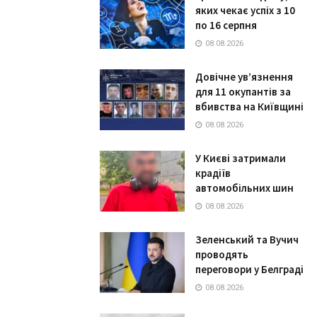
яких чекає успіх з 10
по 16 серпня
08.08.2026
Довічне ув’язнення
для 11 окупантів за
вбивства на Київщині
08.08.2026
У Києві затримали
крадіїв
автомобільних шин
08.08.2026
Зеленський та Вучич
проводять
переговори у Белграді
08.08.2026