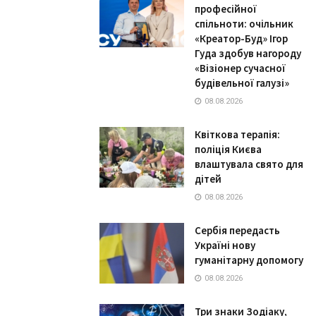
професійної
спільноти: очільник
«Креатор-Буд» Ігор
Гуда здобув нагороду
«Візіонер сучасної
будівельної галузі»
08.08.2026
Квіткова терапія:
поліція Києва
влаштувала свято для
дітей
08.08.2026
Сербія передасть
Україні нову
гуманітарну допомогу
08.08.2026
Три знаки Зодіаку,