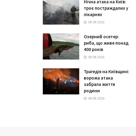
Нічна атака на Київ:
троє постраждалих у
лікарнях
08.08.2026
Озерний осетер:
риба, що живе понад
400 років
08.08.2026
Трагедія на Київщині:
ворожа атака
забрала життя
родини
08.08.2026