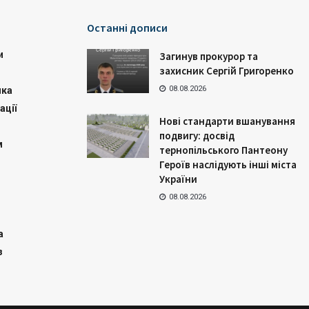
Останні дописи
и
Загинув прокурор та
захисник Сергій Григоренко
08.08.2026
ика
ації
Нові стандарти вшанування
подвигу: досвід
м
тернопільського Пантеону
Героїв наслідують інші міста
України
08.08.2026
а
з