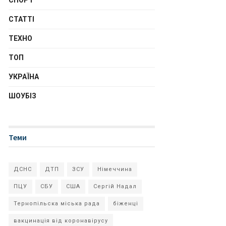
СПОРТ
СТАТТІ
ТЕХНО
ТОП
УКРАЇНА
ШОУБІЗ
Теми
ДСНС
ДТП
ЗСУ
Німеччина
ПЦУ
СБУ
США
Сергій Надал
Тернопільска міська рада
біженці
вакцинація від коронавірусу