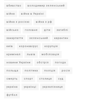
вбивство
володимир зеленський
війна
війна в Україні
війна з росією
війна з рф
військо
головне
діти
загиблі
закарпаття
зеленський
карантин
київ
коронавірус
корупція
кримінал
львів
мобілізація
новини України
обстріл
погода
польща
політика
поліція
росія
смерть
спорт
столиця
суд
україна
українці
укрзалізниця
футбол