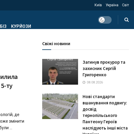
Київ
Україна
Світ
БІЗ
КУРЙОЗИ
Свіжі новини
Загинув прокурор та
захисник Сергій
Григоренко
силила
08.08.2026
5-ту
Нові стандарти
вшанування подвигу:
досвід
ологій, де
тернопільського
може змінити
Пантеону Героїв
наслідують інші міста
ули ...