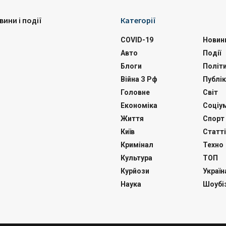
вини і події
Категорії
COVID-19
Новин
Авто
Події
Блоги
Політ
Війна З Рф
Публік
Головне
Світ
Економіка
Соціу
Життя
Спорт
Київ
Статті
Кримінал
Техно
Культура
ТОП
Курйози
Україн
Наука
Шоубі