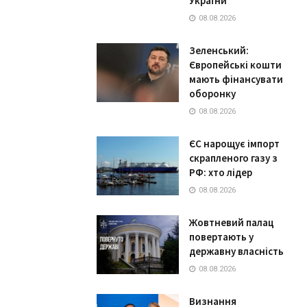
України
08.08.2026
Зеленський:
Європейські кошти
мають фінансувати
оборонку
08.08.2026
ЄС нарощує імпорт
скрапленого газу з
РФ: хто лідер
08.08.2026
Жовтневий палац
повертають у
державну власність
08.08.2026
Визнання