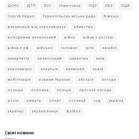
ДСНС
ДТП
ЗСУ
Німеччина
ПЦУ
СБУ
США
Сергій Надал
Тернопільска міська рада
біженці
вакцинація від коронавірусу
вбивство
володимир зеленський
війна
війна з росією
війна з рф
військо
головне
діти
загиблі
закарпаття
зеленський
карантин
київ
коронавірус
корупція
кримінал
львів
мобілізація
новини України
обстріл
погода
польща
політика
поліція
прогноз погоди
росія
смерть
спорт
столиця
суд
україна
українці
укрзалізниця
футбол
Свіжі новини