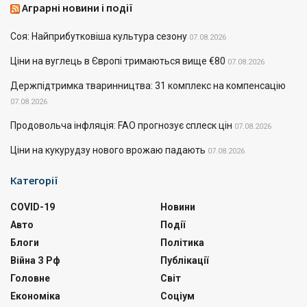
Аграрні новини і події
Соя: Найприбутковіша культура сезону
07.08.2026
Ціни на вуглець в Європі тримаються вище €80
07.08.2026
Держпідтримка тваринництва: 31 комплекс на компенсацію
07.08.2026
Продовольча інфляція: FAO прогнозує сплеск цін
07.08.2026
Ціни на кукурудзу нового врожаю падають
07.08.2026
Категорії
COVID-19
Новини
Авто
Події
Блоги
Політика
Війна З Рф
Публікації
Головне
Світ
Економіка
Соціум