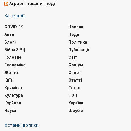
Аграрні новини і події
Категорії
COVID-19
Новини
Авто
Події
Блоги
Політика
Війна З Рф
Публікації
Головне
Світ
Економіка
Соціум
Життя
Спорт
Київ
Статті
Кримінал
Техно
Культура
ТОП
Курйози
Україна
Наука
Шоубіз
Останні дописи