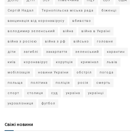
ДСНС
ДТП
ЗСУ
Німеччина
ПЦУ
СБУ
США
Сергій Надал
Тернопільска міська рада
біженці
вакцинація від коронавірусу
вбивство
володимир зеленський
війна
війна в Україні
війна з росією
війна з рф
військо
головне
діти
загиблі
закарпаття
зеленський
карантин
київ
коронавірус
корупція
кримінал
львів
мобілізація
новини України
обстріл
погода
польща
політика
поліція
росія
смерть
спорт
столиця
суд
україна
українці
укрзалізниця
футбол
Свіжі новини