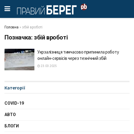
Головна
»
збій вроботі
Позначка:
збій вроботі
Укрзалізниця тимчасово припинила роботу
онлайн-сервісів через технічний збій
23.03.2025
Категорії
COVID-19
АВТО
БЛОГИ