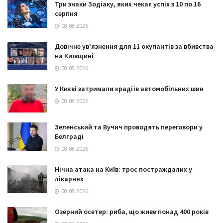
Три знаки Зодіаку, яких чекає успіх з 10 по 16
серпня
08.08.2026
Довічне ув’язнення для 11 окупантів за вбивства
на Київщині
08.08.2026
У Києві затримали крадіїв автомобільних шин
08.08.2026
Зеленський та Вучич проводять переговори у
Белграді
08.08.2026
Нічна атака на Київ: троє постраждалих у
лікарнях
08.08.2026
Озерний осетер: риба, що живе понад 400 років