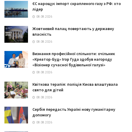
ЄС нарощує імпорт скрапленого газу з РФ: хто
лідер
08.08.2026
Жовтневий палац повертають у державну
власність
08.08.2026
Визнання професійної спільноти: очільник
«Креатор-Буд» Ігор Гуда здобув нагороду
«Візіонер сучасної будівельної галузі»
08.08.2026
Квіткова терапія: поліція Києва влаштувала
свято для дітей
08.08.2026
Сербія передасть Україні нову гуманітарну
допомогу
08.08.2026