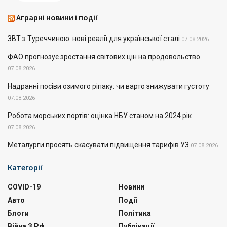
Аграрні новини і події
ЗВТ з Туреччиною: нові реалії для української сталі
07.08.2026
ФАО прогнозує зростання світових цін на продовольство
07.08.2026
Надранні посіви озимого ріпаку: чи варто знижувати густоту
07.08.2026
Робота морських портів: оцінка НБУ станом на 2024 рік
07.08.2026
Металурги просять скасувати підвищення тарифів УЗ
07.08.2026
Категорії
COVID-19
Новини
Авто
Події
Блоги
Політика
Війна З Рф
Публікації