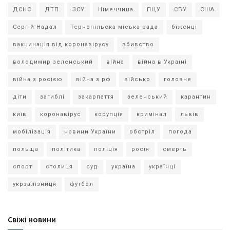
ДСНС
ДТП
ЗСУ
Німеччина
ПЦУ
СБУ
США
Сергій Надал
Тернопільска міська рада
біженці
вакцинація від коронавірусу
вбивство
володимир зеленський
війна
війна в Україні
війна з росією
війна з рф
військо
головне
діти
загиблі
закарпаття
зеленський
карантин
київ
коронавірус
корупція
кримінал
львів
мобілізація
новини України
обстріл
погода
польща
політика
поліція
росія
смерть
спорт
столиця
суд
україна
українці
укрзалізниця
футбол
Свіжі новини