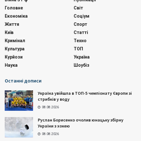
Головне
Світ
Економіка
Соціум
Життя
Спорт
Київ
Статті
Кримінал
Техно
Культура
ТОП
Курйози
Україна
Наука
Шоубіз
Останні дописи
Україна увійшла в ТОП-5 чемпіонату Європи зі
стрибків у воду
08.08.2026
Руслан Борисенко очолив юнацьку збірну
України з хокею
08.08.2026