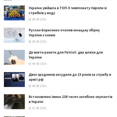
Україна увійшла в ТОП-5 чемпіонату Європи зі
стрибків у воду
08.08.2026
Руслан Борисенко очолив юнацьку збірну
України з хокею
08.08.2026
Де взяти ракети для Patriot: два шляхи для
України
08.08.2026
Двох зрадників засудили до 15 років за службу в
армії рф
08.08.2026
Встановлено імена 238 тисяч загиблих окупантів
в Україні
07.08.2026