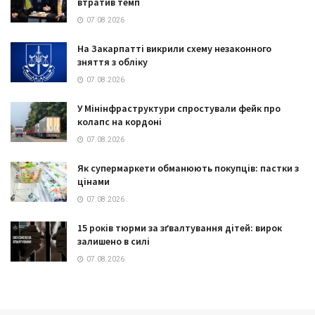
втратив темп
07.08.2026
На Закарпатті викрили схему незаконного
зняття з обліку
07.08.2026
У Мінінфраструктури спростували фейк про
колапс на кордоні
07.08.2026
Як супермаркети обманюють покупців: пастки з
цінами
07.08.2026
15 років тюрми за зґвалтування дітей: вирок
залишено в силі
07.08.2026