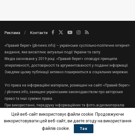
Реклама
Контакти
«Правий берег» (pb-news.info) – українське суспільно-політичне інтернет-
видання, яке висвітлює актуальні події України та світу.
Медіа засноване у 2019 році. «Правий берег» сповідує принципи
оперативності, достовірності та аргументованості у поданні інформації.
Завдяки цьому публікації активно поширюються в соціальних мережах.
Усі права на інформаційні матеріали, розміщені на сайті «Правий берег»
/ pb-news.info, захищені українським законодавством про авторське
право та інші суміжні права.
При використанні, передруку інформаційних та фото-,відеоматеріалів
сайту, гіперпосилання на «Правий берег» має міститися в першому
Цей веб-сайт використовує файли cookie. Продовжуючи
абзаці тексту.
використовувати цей веб-сайт, ви даєте згоду на використання
Зв'яжіться з нами:
tenews.te.ua@gmail.com
файлів cookie.
Так