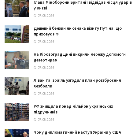
Глава Міноборони Британії відвідав місця ударів
у Києві
07.08.2026
Дешевий бензин як ознака візиту Путіна: що
приховує РФ
07.08.2026
На Кіровоградщині викрили мережу допомоги
дезертирам
07.08.2026
Ліван та Ізраїль узгодили план роззброєння
Хезболли
07.08.2026
РФ знищила понад мільйон українських
підручників
07.08.2026
Чому дипломатичний наступ України у США