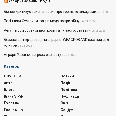
Аграрні новини і події
Бізнес критикує законопроєкт про торгівлю викидами
06.08.2026
Пасічники Сумщини: тонни меду попри війну
06.08.2026
Регулятори росту ріпаку: коли та як застосовувати
06.08.2026
Беззаставні кредити для аграріїв: WEAGROBANK вже видав 6
млн грн
06.08.2026
Аграрії України: загроза експорту
06.08.2026
Категорії
COVID-19
Новини
Авто
Події
Блоги
Політика
Війна З Рф
Публікації
Головне
Світ
Економіка
Соціум