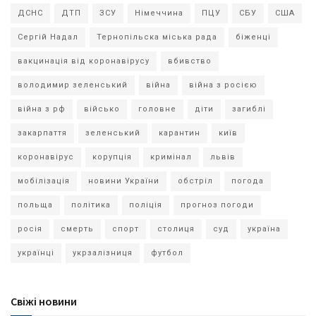
ДСНС
ДТП
ЗСУ
Німеччина
ПЦУ
СБУ
США
Сергій Надал
Тернопільска міська рада
біженці
вакцинація від коронавірусу
вбивство
володимир зеленський
війна
війна з росією
війна з рф
військо
головне
діти
загиблі
закарпаття
зеленський
карантин
київ
коронавірус
корупція
кримінал
львів
мобілізація
новини України
обстріл
погода
польща
політика
поліція
прогноз погоди
росія
смерть
спорт
столиця
суд
україна
українці
укрзалізниця
футбол
Свіжі новини