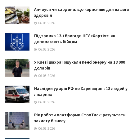
Анчоуси чи сардини: що корисніше для вашого
здоров’я
06.08.2026
Підтримка 13-ї бригади НГУ «Хартія»: як
допомагають бійцям
06.08.2026
У Києві шахраї ошукали пенсіонерку на 18 000
доларів
06.08.2026
Наслідки ударів РФ по Харківщині: 13 людей у
лікарнях
06.08.2026
Рік роботи платформи СтопТиск: результати
захисту бізнесу
06.08.2026