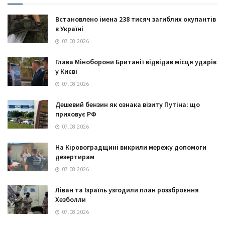
Встановлено імена 238 тисяч загиблих окупантів
в Україні
07.08.2026
Глава Міноборони Британії відвідав місця ударів
у Києві
07.08.2026
Дешевий бензин як ознака візиту Путіна: що
приховує РФ
07.08.2026
На Кіровоградщині викрили мережу допомоги
дезертирам
07.08.2026
Ліван та Ізраїль узгодили план роззброєння
Хезболли
07.08.2026