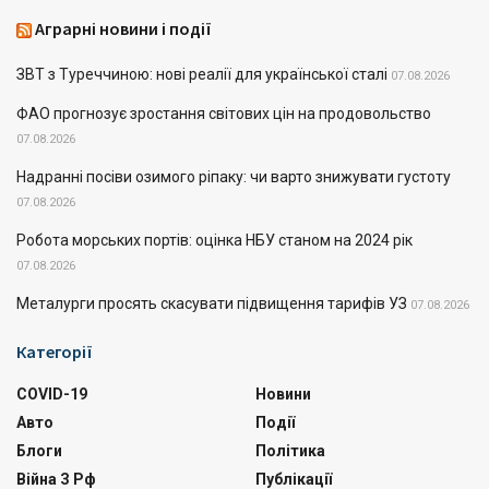
Аграрні новини і події
ЗВТ з Туреччиною: нові реалії для української сталі
07.08.2026
ФАО прогнозує зростання світових цін на продовольство
07.08.2026
Надранні посіви озимого ріпаку: чи варто знижувати густоту
07.08.2026
Робота морських портів: оцінка НБУ станом на 2024 рік
07.08.2026
Металурги просять скасувати підвищення тарифів УЗ
07.08.2026
Категорії
COVID-19
Новини
Авто
Події
Блоги
Політика
Війна З Рф
Публікації