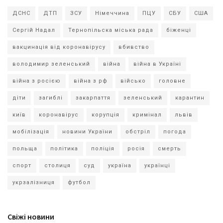
ДСНС
ДТП
ЗСУ
Німеччина
ПЦУ
СБУ
США
Сергій Надал
Тернопільска міська рада
біженці
вакцинація від коронавірусу
вбивство
володимир зеленський
війна
війна в Україні
війна з росією
війна з рф
військо
головне
діти
загиблі
закарпаття
зеленський
карантин
київ
коронавірус
корупція
кримінал
львів
мобілізація
новини України
обстріл
погода
польща
політика
поліція
росія
смерть
спорт
столиця
суд
україна
українці
укрзалізниця
футбол
Свіжі новини