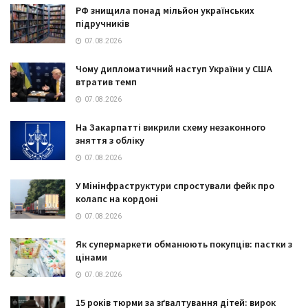
РФ знищила понад мільйон українських
підручників
07.08.2026
Чому дипломатичний наступ України у США
втратив темп
07.08.2026
На Закарпатті викрили схему незаконного
зняття з обліку
07.08.2026
У Мінінфраструктури спростували фейк про
колапс на кордоні
07.08.2026
Як супермаркети обманюють покупців: пастки з
цінами
07.08.2026
15 років тюрми за зґвалтування дітей: вирок