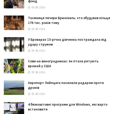
фонд
09.08.2026
Таємниця печери Брюнікель: хто збудував кільця
176 тис. років тому
09.08.2026
У Броварах 13-річна дівчинка постраждала від
удару струмом
09.08.2026
Сови на виноградниках: як птахи рятують
врожай у США
09.08.2026
Аеропорт Лейпцига посилили радаром проти
дронів
09.08.2026
4 безкоштовні програми для Windows, які варто
встановити