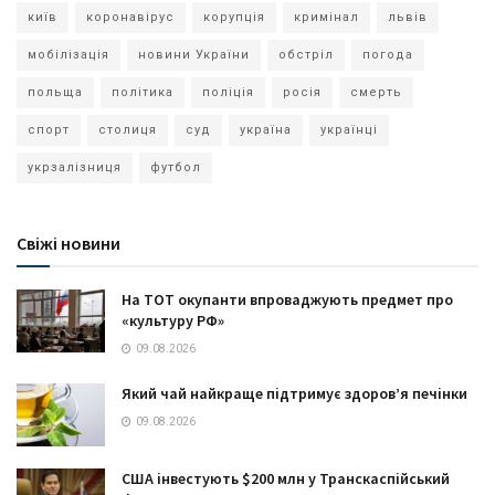
київ
коронавірус
корупція
кримінал
львів
мобілізація
новини України
обстріл
погода
польща
політика
поліція
росія
смерть
спорт
столиця
суд
україна
українці
укрзалізниця
футбол
Свіжі новини
На ТОТ окупанти впроваджують предмет про
«культуру РФ»
09.08.2026
Який чай найкраще підтримує здоров’я печінки
09.08.2026
США інвестують $200 млн у Транскаспійський