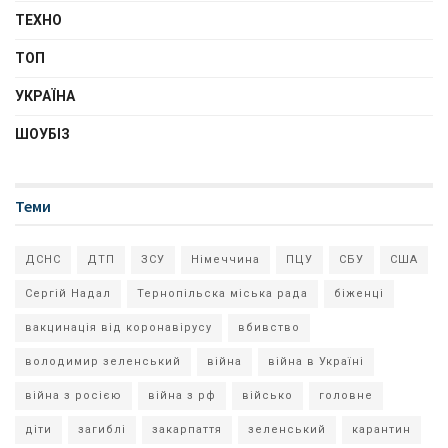
ТЕХНО
ТОП
УКРАЇНА
ШОУБІЗ
Теми
ДСНС
ДТП
ЗСУ
Німеччина
ПЦУ
СБУ
США
Сергій Надал
Тернопільска міська рада
біженці
вакцинація від коронавірусу
вбивство
володимир зеленський
війна
війна в Україні
війна з росією
війна з рф
військо
головне
діти
загиблі
закарпаття
зеленський
карантин