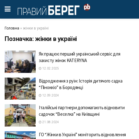
Головна
»
жінки в україні
Позначка:
жінки в україні
Як працює перший український сервіс для
захисту жінок KATERYNA
12.02.2025
Відродження з руїн: Історія дитячого садка
“Піноккіо” в Бородянці
12.09.2024
Італійські партнери допомагають відновити
садочок “Веселка” на Київщині
21.08.2024
ГО “Жінки в Україні” моніторить відновлення