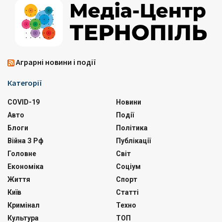
Аграрні новини і події
Категорії
COVID-19
Новини
Авто
Події
Блоги
Політика
Війна З Рф
Публікації
Головне
Світ
Економіка
Соціум
Життя
Спорт
Київ
Статті
Кримінал
Техно
Культура
ТОП