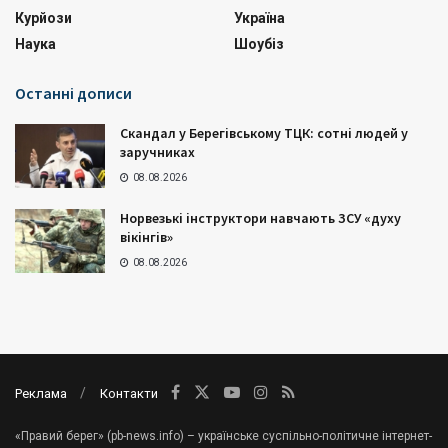
Курйози
Україна
Наука
Шоубіз
Останні дописи
Скандал у Берегівському ТЦК: сотні людей у
заручниках
08.08.2026
Норвезькі інструктори навчають ЗСУ «духу
вікінгів»
08.08.2026
Реклама
Контакти
«Правий берег» (pb-news.info) – українське суспільно-політичне інтернет-