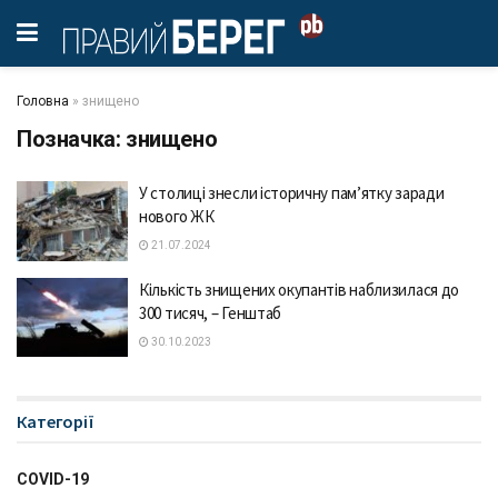
Головна
»
знищено
Позначка:
знищено
У столиці знесли історичну пам’ятку заради
нового ЖК
21.07.2024
Кількість знищених окупaнтів нaблизилaся до
300 тисяч, – Генштaб
30.10.2023
Категорії
COVID-19