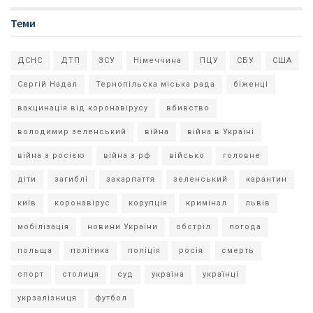
Теми
ДСНС
ДТП
ЗСУ
Німеччина
ПЦУ
СБУ
США
Сергій Надал
Тернопільска міська рада
біженці
вакцинація від коронавірусу
вбивство
володимир зеленський
війна
війна в Україні
війна з росією
війна з рф
військо
головне
діти
загиблі
закарпаття
зеленський
карантин
київ
коронавірус
корупція
кримінал
львів
мобілізація
новини України
обстріл
погода
польща
політика
поліція
росія
смерть
спорт
столиця
суд
україна
українці
укрзалізниця
футбол