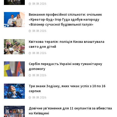
08.08.2026
Визнання професійної спільноти: очільник
«Креатор-Буд» Ігор Гуда здобув нагороду
«Візіонер сучасної будівельної галузі»
08.08.2026
Квіткова терапія: поліція Києва влаштувала
свято для дітей
08.08.2026
Сербія передасть Україні нову гуманітарну
допомогу
08.08.2026
Три знаки Зодіаку, яких чекає успіх з 10 по 16
серпня
08.08.2026
Довічне ув’язнення для 11 окупантів за вбивства
на Київщині