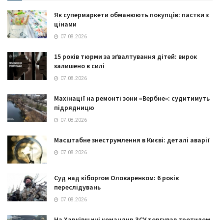
Як супермаркети обманюють покупців: пастки з
цінами
07.08.2026
15 років тюрми за зґвалтування дітей: вирок
залишено в силі
07.08.2026
Махінації на ремонті зони «Вербне»: судитимуть
підрядницю
07.08.2026
Масштабне знеструмлення в Києві: деталі аварії
07.08.2026
Суд над кіборгом Оловаренком: 6 років
переслідувань
07.08.2026
На Харківщині командир ЗСУ торгував тротилом