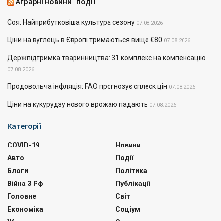
Аграрні новини і події
Соя: Найприбутковіша культура сезону
07.08.2026
Ціни на вуглець в Європі тримаються вище €80
07.08.2026
Держпідтримка тваринництва: 31 комплекс на компенсацію
07.08.2026
Продовольча інфляція: FAO прогнозує сплеск цін
07.08.2026
Ціни на кукурудзу нового врожаю падають
07.08.2026
Категорії
COVID-19
Новини
Авто
Події
Блоги
Політика
Війна З Рф
Публікації
Головне
Світ
Економіка
Соціум