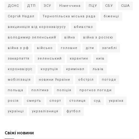
ДСНС
ДТП
ЗСУ
Німеччина
ПЦУ
СБУ
США
Сергій Надал
Тернопільска міська рада
біженці
вакцинація від коронавірусу
вбивство
володимир зеленський
війна
війна з росією
війна з рф
військо
головне
діти
загиблі
закарпаття
зеленський
карантин
київ
коронавірус
корупція
кримінал
львів
мобілізація
новини України
обстріл
погода
польща
політика
поліція
прогноз погоди
росія
смерть
спорт
столиця
суд
україна
українці
укрзалізниця
футбол
Свіжі новини