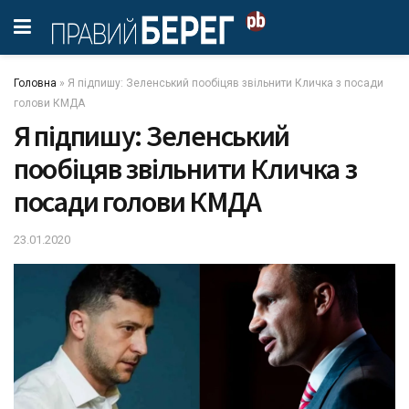
Головна
»
Я підпишу: Зеленський пообіцяв звільнити Кличка з посади
голови КМДА
Я підпишу: Зеленський
пообіцяв звільнити Кличка з
посади голови КМДА
23.01.2020