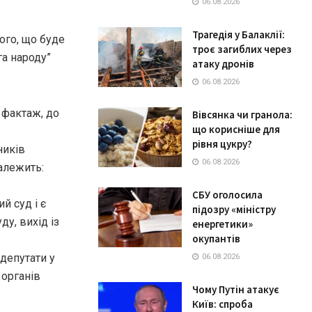
06.08.2026
Трагедія у Балаклії:
ого, що буде
троє загиблих через
га народу”
атаку дронів
06.08.2026
 фактаж, до
Вівсянка чи гранола:
що корисніше для
рівня цукру?
ників
06.08.2026
алежить:
СБУ оголосила
й суд і є
підозру «міністру
у, вихід із
енергетики»
окупантів
 депутати у
06.08.2026
 органів
Чому Путін атакує
Київ: спроба