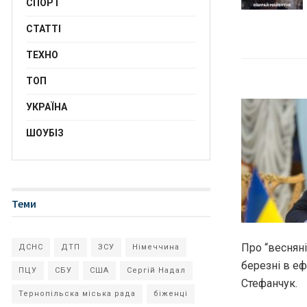
СПОРТ
СТАТТІ
ТЕХНО
ТОП
УКРАЇНА
ШОУБІЗ
Теми
Про “весняні
ДСНС
ДТП
ЗСУ
Німеччина
березні в е
ПЦУ
СБУ
США
Сергій Надал
Стефанчук.
Тернопільска міська рада
біженці