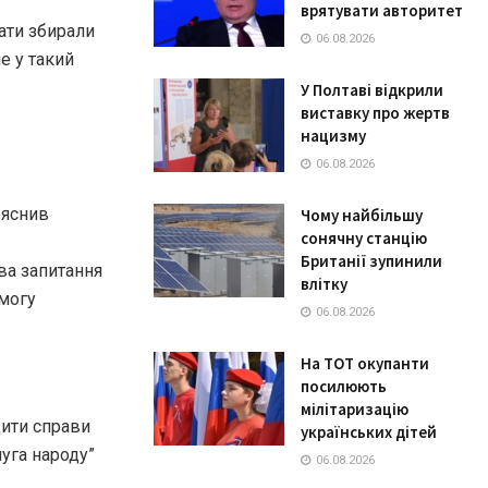
врятувати авторитет
ати збирали
06.08.2026
е у такий
У Полтаві відкрили
виставку про жертв
нацизму
06.08.2026
ояснив
Чому найбільшу
сонячну станцію
Британії зупинили
ва запитання
влітку
змогу
06.08.2026
На ТОТ окупанти
посилюють
мілітаризацію
дити справи
українських дітей
луга народу”
06.08.2026