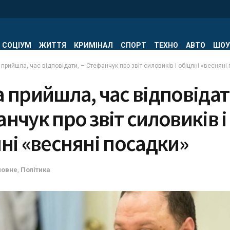
СОЦІУМ
ЖИТТЯ
КРИМІНАЛ
СПОРТ
ТЕХНО
АВТО
ШОУ
прийшла, час відповідати, – Стефанчук про звіт силовиків і обіцяні «весняні
 прийшла, час відповідат
нчук про звіт силовиків і
ні «весняні посадки»
ловне
,
Політика