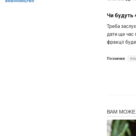
Чи будуть 
Треба заслу
дати ще час 
фракції буд
Позначки:
по