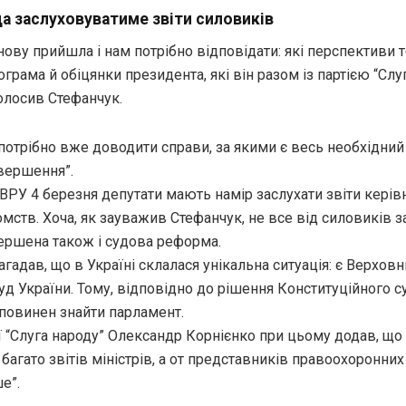
а заслуховуватиме звіти силовиків
ову прийшла і нам потрібно відповідати: які перспективи т
грама й обіцянки президента, які він разом із партією “Слу
олосив Стефанчук.
“потрібно вже доводити справи, за якими є весь необхідний
авершення”.
ВРУ 4 березня депутати мають намір заслухати звіти керів
мств. Хоча, як зауважив Стефанчук, не все від силовиків з
ершена також і судова реформа.
агадав, що в Україні склалася унікальна ситуація: є Верховни
д України. Тому, відповідно до рішення Конституційного суд
ї повинен знайти парламент.
ї “Слуга народу” Олександр Корнієнко при цьому додав, що
 багато звітів міністрів, а от представників правоохоронних
е”.