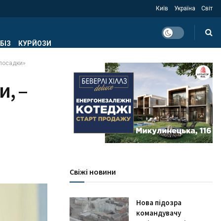
Київ
Україна
Світ
БІЗ
КУРЙОЗИ
 посадки»
и, –
Свіжі новини
Нова підозра
командувачу