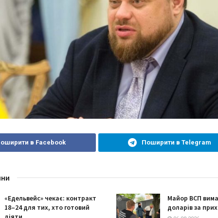
оширити в Facebook
Поширити в Telegram
ини
«Едельвейс» чекає: контракт
Майор ВСП вима
18–24 для тих, хто готовий
доларів за при
діяти