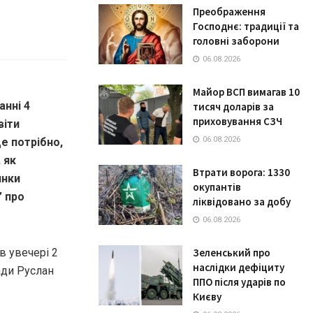
Преображення
Господнє: традиції та
головні заборони
06.08.2026
Майор ВСП вимагав 10
анні 4
тисяч доларів за
приховування СЗЧ
віти
06.08.2026
Це потрібно,
 як
Втрати ворога: 1330
янки
окупантів
” про
ліквідовано за добу
06.08.2026
в увечері 2
Зеленський про
наслідки дефіциту
ади Руслан
ППО після ударів по
Києву