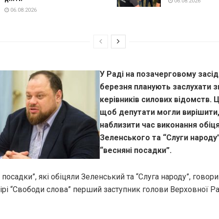
06.08.2026
06.08.2026
У Раді на позачерговому засід
березня планують заслухати з
керівників силових відомств. 
щоб депутати могли вирішити,
наблизити час виконання обіц
Зеленського та “Слуги народу
“весняні посадки”.
 посадки”, які обіцяли Зеленський та “Слуга народу”, говори
фірі “Свободи слова” перший заступник голови Верховної Р