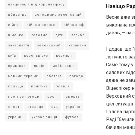
вакцинація від коронавірусу
Навіщо Рад
вбивство
володимир зеленський
Весна вже зн
виконана про
війна
війна з росією
війна з рф
давав, – наг
військо
головне
діти
загиблі
закарпаття
зеленський
карантин
І додав, що 
київ
коронавірус
корупція
логічного з
Саме тому у 
кримінал
львів
мобілізація
силових відо
новини України
обстріл
погода
адже не зав
польща
політика
поліція
Віцеспікер н
Верховний су
прогноз погоди
росія
смерть
цієї ситуаці
спорт
столиця
суд
україна
Голова парті
українці
укрзалізниця
футбол
Раді “бачили
бачили менш