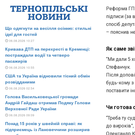
Реформа ГПУ 
підписи (за 
спосіб депу
– пояснив не
Як саме зв
“Ми дали 5 
Стефанчук.
Після допов
будь-кому з
поставити ін
Чи готова 
“Треба ту су
до вироків”,
Олександр К