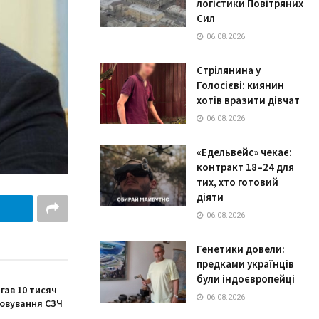
логістики Повітряних
Сил
06.08.2026
Стрілянина у
Голосієві: киянин
хотів вразити дівчат
06.08.2026
«Едельвейс» чекає:
контракт 18–24 для
тих, хто готовий
діяти
06.08.2026
Генетики довели:
предками українців
були індоєвропейці
гав 10 тисяч
06.08.2026
ховування СЗЧ