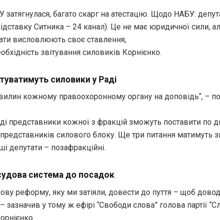
затягнулася, багато скарг на атестацію. Щодо НАБУ: депут
відставку Ситника – 24 канал). Це не має юридичної сили, ал
тати висловлюють своє ставлення,
обхідність звітування силовиків Корнієнко.
ітуватимуть силовики у Раді
хвилин кожному правоохоронному органу на доповідь“, – п
іді представники кожної з фракцій зможуть поставити по д
 представників силового блоку. Ще три питання матимуть 
ші депутати – позафракційні.
судова система до посадок
дову реформу, яку ми затіяли, довести до пуття – щоб дово
 – зазначив у тому ж ефірі “Свободи слова” голова партії “С
орнієнко.