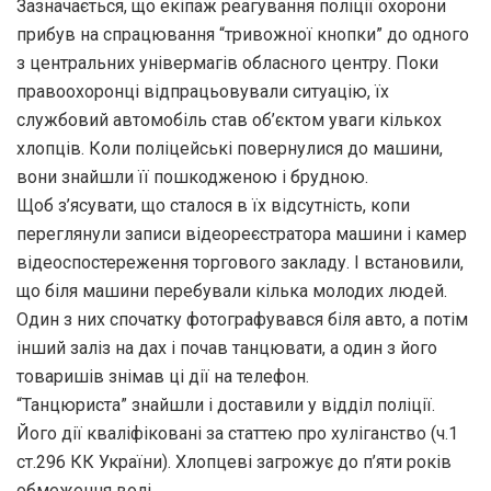
Зазначається, що екіпаж реагування поліції охорони
прибув на спрацювання “тривожної кнопки” до одного
з центральних універмагів обласного центру. Поки
правоохоронці відпрацьовували ситуацію, їх
службовий автомобіль став об’єктом уваги кількох
хлопців. Коли поліцейські повернулися до машини,
вони знайшли її пошкодженою і брудною.
Щоб з’ясувати, що сталося в їх відсутність, копи
переглянули записи відеореєстратора машини і камер
відеоспостереження торгового закладу. І встановили,
що біля машини перебували кілька молодих людей.
Один з них спочатку фотографувався біля авто, а потім
інший заліз на дах і почав танцювати, а один з його
товаришів знімав ці дії на телефон.
“Танцюриста” знайшли і доставили у відділ поліції.
Його дії кваліфіковані за статтею про хуліганство (ч.1
ст.296 КК України). Хлопцеві загрожує до п’яти років
обмеження волі.