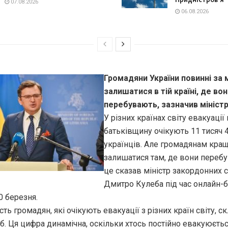
07.08.2026
06.08.2026
Громадяни України повинні за
залишатися в тій країні, де во
перебувають, зазначив міністр
У різних країнах світу евакуації 
батьківщину очікують 11 тисяч 
українців. Але громадянам кра
залишатися там, де вони переб
це сказав міністр закордонних 
Дмитро Кулеба під час онлайн-б
0 березня.
ість громадян, які очікують евакуації з різних країн світу, с
іб. Ця цифра динамічна, оскільки хтось постійно евакуюєтьс