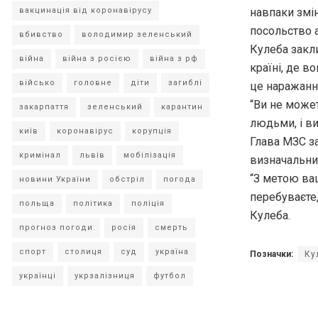
навпаки змі
вакцинація від коронавірусу
посольство а
вбивство
володимир зеленський
Кулеба закл
війна
війна з росією
війна з рф
країні, де в
військо
головне
діти
загиблі
це наражання
“Ви не может
закарпаття
зеленський
карантин
людьми, і ви
київ
коронавірус
корупція
Глава МЗС за
кримінал
львів
мобілізація
визначальни
“З метою ваш
новини України
обстріл
погода
перебуваєте,
польща
політика
поліція
Кулеба.
прогноз погоди
росія
смерть
спорт
столиця
суд
україна
Позначки:
Ку
українці
укрзалізниця
футбол