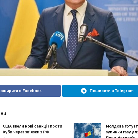
оширити в Facebook
Поширити в Telegram
ини
США ввели нові санкції проти
Молдова готуєт
Куби через зв’язки з РФ
зупинки газу дл
Придністров’я