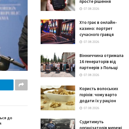
просте рішення
07.08.2026
Хто грає в онлайн-
казино: портрет
сучасного гравця
07.08.2026
Вінниччина отримала
16 генераторів від
партнерів з Польщі
07.08.2026
Користь волоських
горіхів: чому варто
додати їх у раціон
07.08.2026
ься до
Судитимуть
я
організаторів мережі