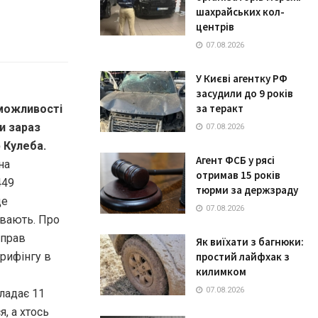
шахрайських кол-
центрів
07.08.2026
У Києві агентку РФ
засудили до 9 років
за теракт
 можливості
ни зараз
07.08.2026
 Кулеба.
Агент ФСБ у рясі
на
отримав 15 років
449
тюрми за держзраду
ще
07.08.2026
увають. Про
справ
Як виїхати з багнюки:
рифінгу в
простий лайфхак з
килимком
07.08.2026
кладає 11
я, а хтось