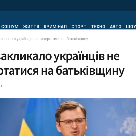
СОЦІУМ
ЖИТТЯ
КРИМІНАЛ
СПОРТ
ТЕХНО
АВТО
ШОУ
акликало українців не повертатися на батьківщину
акликало українців не
ртатися на батьківщину
іт