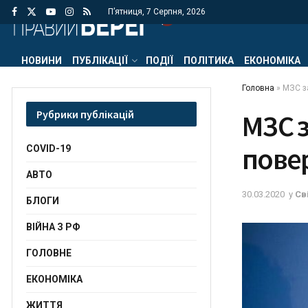
П’ятниця, 7 Серпня, 2026
НОВИНИ
ПУБЛІКАЦІЇ
ПОДІЇ
ПОЛІТИКА
ЕКОНОМІКА
Головна
»
МЗС з
Рубрики публікацій
МЗС з
пове
COVID-19
АВТО
30.03.2020
у
Св
БЛОГИ
ВІЙНА З РФ
ГОЛОВНЕ
ЕКОНОМІКА
ЖИТТЯ