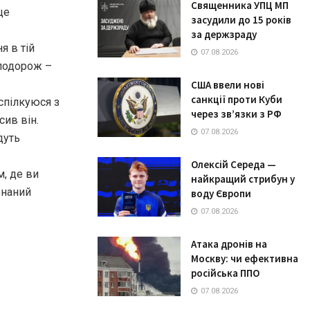
Священника УПЦ МП
це
засудили до 15 років
за держзраду
я в тій
07.08.2026
“подорож –
США ввели нові
санкції проти Куби
спілкуюся з
через зв’язки з РФ
сив він.
07.08.2026
дуть
Олексій Середа —
, де ви
найкращий стрибун у
онаний
воду Європи
07.08.2026
Атака дронів на
Москву: чи ефективна
російська ППО
07.08.2026