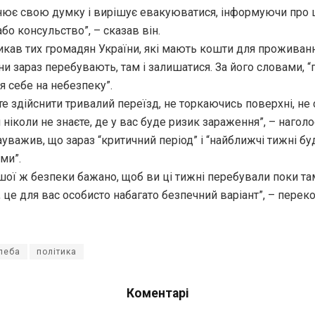
нює свою думку і вирішує евакуюватися, інформуючи про 
бо консульство”, – сказав він.
икав тих громадян України, які мають кошти для проживанн
они зараз перебувають, там і залишатися. За його словами, 
 себе на небезпеку”.
е здійснити тривалий переїзд, не торкаючись поверхні, не 
 ніколи не знаєте, де у вас буде ризик зараження”, – наголо
уважив, що зараз “критичний період” і “найближчі тижні бу
ми”.
ої ж безпеки бажано, щоб ви ці тижні перебували поки там
 це для вас особисто набагато безпечний варіант”, – перек
леба
політика
Коментарі