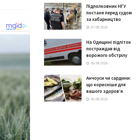
Підполковник НГУ
постане перед судом
за хабарництво
07.08.2026
На Одещині підліток
постраждав від
ворожого обстрілу
06.08.2026
Анчоуси чи сардини:
що корисніше для
вашого здоров’я
06.08.2026