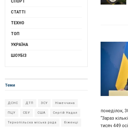
СПОРТ
СТАТТІ
ТЕХНО
ТОП
УКРАЇНА
ШОУБІЗ
Теми
ДСНС
ДТП
ЗСУ
Німеччина
понеділок, 3
ПЦУ
СБУ
США
Сергій Надал
“Зараз кільк
Тернопільска міська рада
біженці
тисяч 449 ос