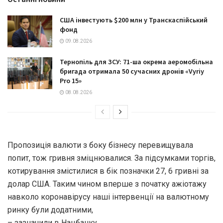
США інвестують $200 млн у Транскаспійський
фонд
09.08.2026
Тернопіль для ЗСУ: 71-ша окрема аеромобільна
бригада отримала 50 сучасних дронів «Vyriy
Pro 15»
08.08.2026
Пропозиція валюти з боку бізнесу перевищувала
попит, тож гривня зміцнювалися. За підсумками торгів,
котирування змістилися в бік позначки 27, 6 гривні за
долар США. Таким чином вперше з початку ажіотажу
навколо коронавірусу наші інтервенції на валютному
ринку були додатними,
– зазначили в Нацбанку.