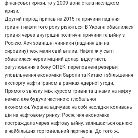
фінансової кризи, то у 2009 вона стала наслідком
кризи.
Другий період припав на 2015 та причини падіння
гривні і нафти того року різняться. В Україні обвалилася
гривня через внутрішні політичні причини та війну з
Росією. Хоч зовнішні чинники (падіння цін на
сировину) теж мали свій вплив. Нафта ж у світі
обвалилася через міцний долар, відсутність
регулювання з боку ОПЕК, переповнені резерви,
уповільнення економіки Європи та Китаю і збільшення
експорту нафти Іраном в рамках ядерної угоди.
Прямого зв’язку між курсом гривні та цінами на нафту
немає, але будучи частиною глобальної
економіки, Україна відчуває на собі наслідки коливань
цін на нафтовому ринку. Росія, чия економіка
постраждала через нафтову війну, залишається однією
з найбільших торговельний партнерів. До того ж,