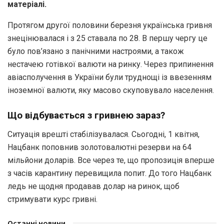
матеріалі.
Протягом другої половини березня українська гривня
знецінювалася і з 25 ставала по 28. В першу чергу це
було пов’язано з панічними настроями, а також
нестачею готівкої валюти на ринку. Через припинення
авіасполучення в України були труднощі із ввезенням
іноземної валюти, яку масово скуповувало населення.
Що відбувається з гривнею зараз?
Ситуація врешті стабілізувалася. Сьогодні, 1 квітня,
Нацбанк поповнив золотовалютні резерви на 64
мільйони доларів. Все через те, що пропозиція вперше
з часів карантину перевищила попит. До того Нацбанк
ледь не щодня продавав долар на ринок, щоб
стримувати курс гривні.
Останні новини