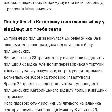
вживали наркотики, та примушували пити потерпілу,
– розповів Мельниченко.
Поліцейські в Кагарлику гвалтували жінку у
відділку: що треба знати
25 травня до поліції звернулася 26-річна жінка. За її
словами, вона постраждала від знущань з боку
поліцейських.
Виявилося, що 23 травня жінку викликали на допит в
поліцію як свідка. Але допит перетворився у тортури:
жінку закували у наручники, погрожували, стріляли з
вогнепальної зброї над головою і ґвалтували.
Вранці 25 травня за підозрою в зґвалтуванні двох
поліцейських Кагарлицького відділу поліції Київщини
затримали.
Кого підозрюють у злочині: 35-літнього начальника
сектору кримінальної поліції Миколу Кузіва та 29-