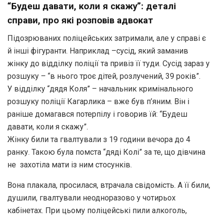
“Будеш давати, коли я скажу”: деталі
справи, про які розповів адвокат
Підозрюваних поліцейських затримали, але у справі є
й інші фігуранти. Наприклад –сусід, який заманив
жінку до відділку поліції та привіз її туди. Сусід зараз у
розшуку – “в нього троє дітей, розлучений, 39 років”.
У відділку “дядя Коля” – начальник кримінального
розшуку поліції Кагарлика – вже був п’яним. Він і
раніше домагався потерпілу і говорив їй: “Будеш
давати, коли я скажу”.
Жінку били та гвалтували з 19 години вечора до 4
ранку. Такою була помста “дяді Колі” за те, що дівчина
не захотіла мати із ним стосунків.
Вона плакала, просилася, втрачала свідомість. А її били,
душили, гвалтували неодноразово у чотирьох
кабінетах. При цьому поліцейські пили алкоголь,