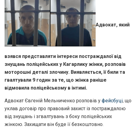
Адвокат, який
взявся представляти інтереси постраждалої від
знущань поліцейських у Кагарлику жінки, розповів
моторошні деталі злочину. Виявляється, її били та
гвалтували 9 годин за те, що жінка раніше
відмовила поліцейському в інтимі.
Адвокат Євгеній Мельниченко розповів у
фейсбуці
, що
уклав договір про правовий захист із постраждалою
від знущань і згвалтувань з боку поліцейських
жінкою. Захищати він буде її безкоштовно.