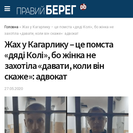
Головна
»
Жах у Кагарлику – це помста «дяді Колі», бо жінка не
захотіла «давати, коли він скаже»: адвокат
Жах у Кагарлику – це помста
«дяді Колі», бо жінка не
захотіла «давати, коли він
скаже»: адвокат
27.05.2020