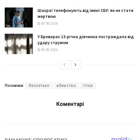
Шахраї телефонують від імені СБУ: як не стати
жертвою
09.08.2026
У Броварах 13-річна дівчинка постраждала від
удару струмом
09.08.2026
Позначки:
безхатько
вбивство
тітка
Коментарі