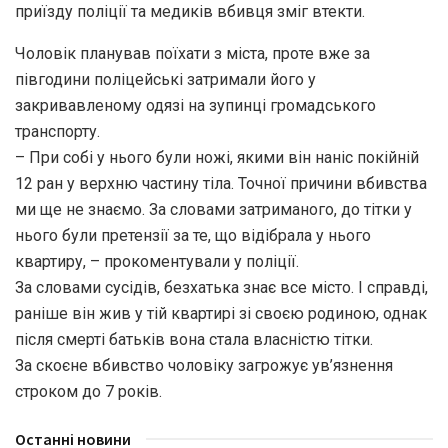
приїзду поліції та медиків вбивця зміг втекти.
Чоловік планував поїхати з міста, проте вже за
півгодини поліцейські затримали його у
закривавленому одязі на зупинці громадського
транспорту.
– При собі у нього були ножі, якими він наніс покійній
12 ран у верхню частину тіла. Точної причини вбивства
ми ще не знаємо. За словами затриманого, до тітки у
нього були претензії за те, що відібрала у нього
квартиру, – прокоментували у поліції.
За словами сусідів, безхатька знає все місто. І справді,
раніше він жив у тій квартирі зі своєю родиною, однак
після смерті батьків вона стала власністю тітки.
За скоєне вбивство чоловіку загрожує ув’язнення
строком до 7 років.
Останні новини