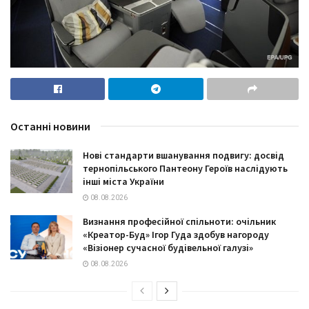
Останні новини
Нові стандарти вшанування подвигу: досвід
тернопільського Пантеону Героїв наслідують
інші міста України
08.08.2026
Визнання професійної спільноти: очільник
«Креатор-Буд» Ігор Гуда здобув нагороду
«Візіонер сучасної будівельної галузі»
08.08.2026