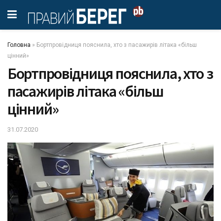
Головна
»
Бортпровідниця пояснила, хто з пасажирів літака «більш
цінний»
Бортпровідниця пояснила, хто з
пасажирів літака «більш
цінний»
31.07.2020