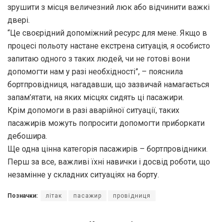
зрушити з місця величезний люк або відчинити важкі
двері.
“Це своєрідний допоміжний ресурс для мене. Якщо в
процесі польоту настане екстрена ситуація, я особисто
запитаю одного з таких людей, чи не готові вони
допомогти нам у разі необхідності”, – пояснила
бортпровідниця, нагадавши, що зазвичай намагається
запам’ятати, на яких місцях сидять ці пасажири.
Крім допомоги в разі аварійної ситуації, таких
пасажирів можуть попросити допомогти приборкати
дебошира.
Ще одна цінна категорія пасажирів – бортпровідники.
Перш за все, важливі їхні навички і досвід роботи, що
незамінне у складних ситуаціях на борту.
Позначки:
літак
пасажир
провідниця