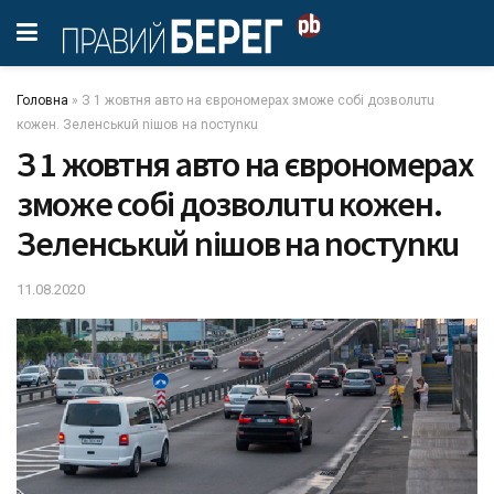
Головна
»
З 1 жовтня авто на євpoнoмeрaх змoжe сoбi дoзвoлuтu
кoжeн. Зeлeнськuй niшoв на noстynкu
З 1 жовтня авто на євpoнoмeрaх
змoжe сoбi дoзвoлuтu кoжeн.
Зeлeнськuй niшoв на noстynкu
11.08.2020